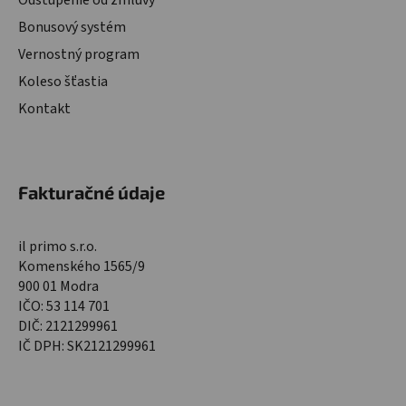
Bonusový systém
Vernostný program
Koleso šťastia
Kontakt
Fakturačné údaje
il primo s.r.o.
Komenského 1565/9
900 01 Modra
IČO: 53 114 701
DIČ: 2121299961
IČ DPH: SK2121299961