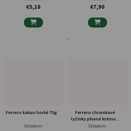
€5,18
€7,90


...
Ferrero kakao horké 75g
Ferrero chrumkavé
tyčinky plnené krémom
Nutella 220g
Skladom.
Skladom.