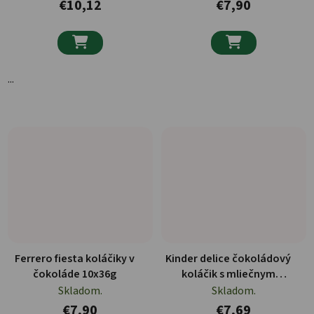
€10,12
€7,90


...
Ferrero fiesta koláčiky v
Kinder delice čokoládový
čokoláde 10x36g
koláčik s mliečnym
krémom 10x39g
Skladom.
Skladom.
€7,90
€7,69