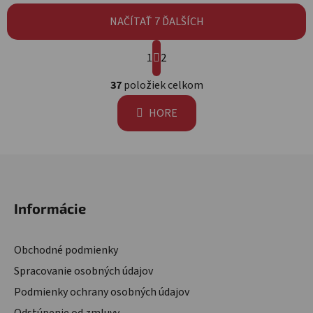
NAČÍTAŤ 7 ĎALŠÍCH
Stránkovanie
1
2
Ovládacie prvky výpisu
37
položiek celkom
HORE
Zápätie
Informácie
Obchodné podmienky
Spracovanie osobných údajov
Podmienky ochrany osobných údajov
Odstúpenie od zmluvy