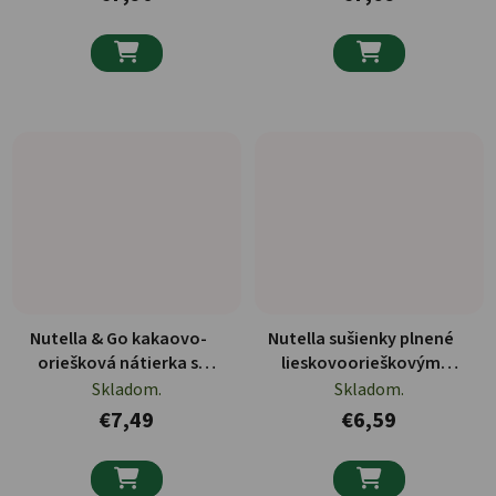


Nutella & Go kakaovo-
Nutella sušienky plnené
oriešková nátierka s
lieskovoorieškovým
tyčinkami 2x96g
krémom 5x41.4g
Skladom.
Skladom.
€7,49
€6,59

