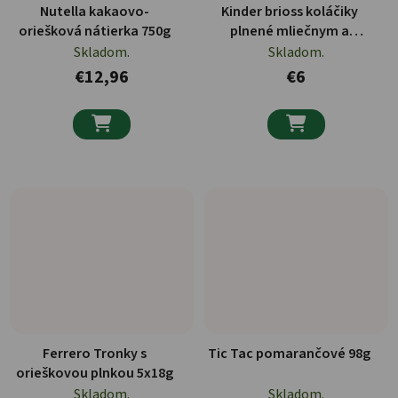
Nutella kakaovo-
Kinder brioss koláčiky
oriešková nátierka 750g
plnené mliečnym a
čokoládovým krémom
Skladom.
Skladom.
10x28g
€12,96
€6


Ferrero Tronky s
Tic Tac pomarančové 98g
orieškovou plnkou 5x18g
Skladom.
Skladom.