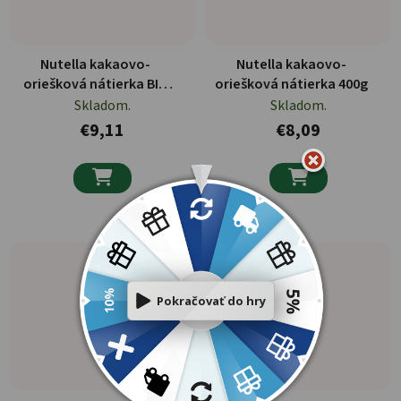
Nutella kakaovo-
Nutella kakaovo-
oriešková nátierka BIO
oriešková nátierka 400g
350g
Skladom.
Skladom.
€9,11
€8,09

