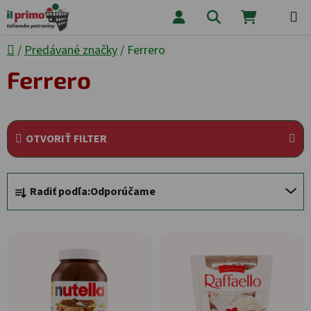
Prejsť na obsah
Hľadať
NÁKUPNÝ
Domov
/
Predávané značky
/
Ferrero
Ferrero
OTVORIŤ FILTER
Radenie produktov
Radiť podľa:
Odporúčame
Výpis produktov