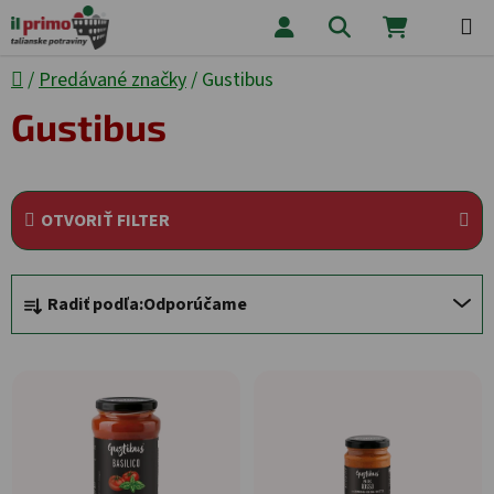
Prejsť na obsah
Hľadať
NÁKUPNÝ
Domov
/
Predávané značky
/
Gustibus
Gustibus
OTVORIŤ FILTER
Radenie produktov
Radiť podľa:
Odporúčame
Výpis produktov