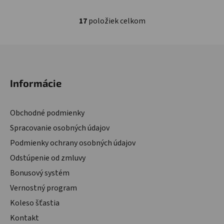
17
položiek celkom
Ovládacie prvky výpisu
Zápätie
Informácie
Obchodné podmienky
Spracovanie osobných údajov
Podmienky ochrany osobných údajov
Odstúpenie od zmluvy
Bonusový systém
Vernostný program
Koleso šťastia
Kontakt