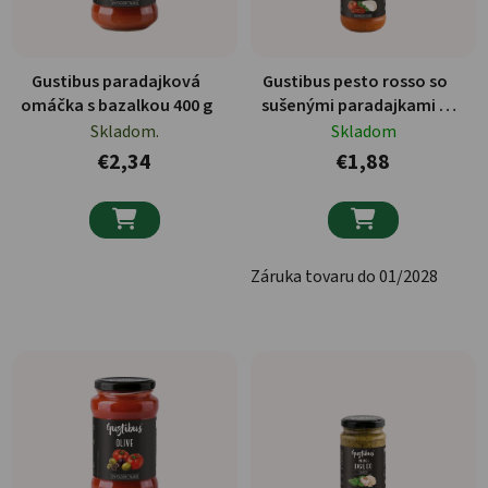
Gustibus paradajková
Gustibus pesto rosso so
omáčka s bazalkou 400 g
sušenými paradajkami a
ricottou 190g
Skladom.
Skladom
€2,34
€1,88


Záruka tovaru do 01/2028