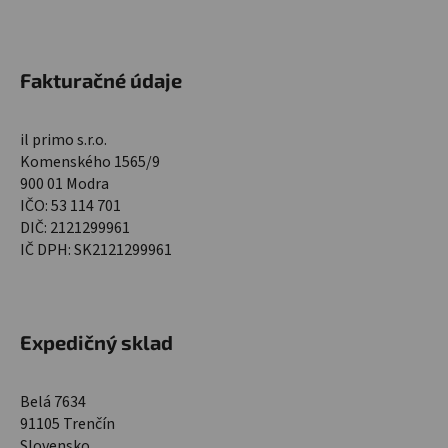
Fakturačné údaje
il primo s.r.o.
Komenského 1565/9
900 01 Modra
IČO: 53 114 701
DIČ: 2121299961
IČ DPH: SK2121299961
Expedičný sklad
Belá 7634
91105 Trenčín
Slovensko