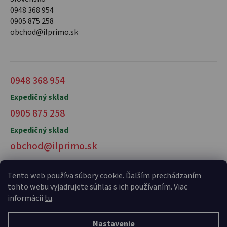
0948 368 954
0905 875 258
obchod@ilprimo.sk
0948 368 954
Expedičný sklad
0905 875 258
Expedičný sklad
obchod@ilprimo.sk
V prípade otázok nás kontaktujte
Tento web používa súbory cookie. Ďalším prechádzaním
tohto webu vyjadrujete súhlas s ich používaním. Viac
informácií
tu
.
Nastavenie