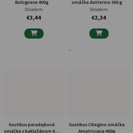
Bolognese 400g
omáčka datterino 360 g
Skladom.
Skladom.
€3,44
€2,34


...
Gustibus paradajková
Gustibus Ciliegino omáčka
omáčka s baklažánom 400
Amatriciana 400g