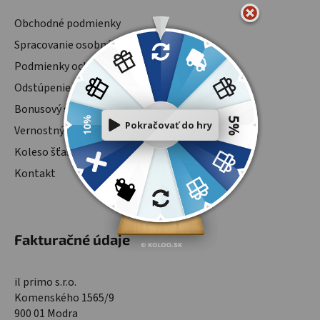
Obchodné podmienky
Spracovanie osobných údajov
Podmienky ochrany osobných údajov
Odstúpenie od zmluvy
Bonusový systém
Vernostný program
Koleso šťastia
Kontakt
Fakturačné údaje
il primo s.r.o.
Komenského 1565/9
900 01 Modra