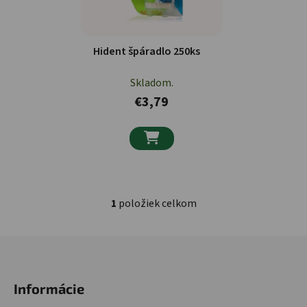
Hident špáradlo 250ks
Skladom.
€3,79

1
položiek celkom
Ovládacie prvky výpisu
Zápätie
Informácie