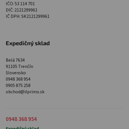
IČO: 53 114 701
DIČ: 2121299961
IČ DPH: SK2121299961
Expedičný sklad
Belá 7634
91105 Trenčín
Slovensko
0948 368 954
0905 875 258
obchod@ilprimo.sk
0948 368 954
Expedičný sklad