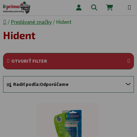
Prejsť na obsah
Hľadať
NÁKUPNÝ
Domov
/
Predávané značky
/
Hident
Hident
OTVORIŤ FILTER
Radenie produktov
Radiť podľa:
Odporúčame
Výpis produktov