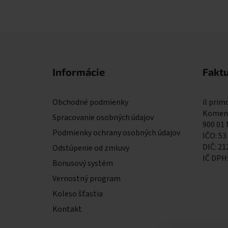
Zápätie
Informácie
Fakt
Obchodné podmienky
il primo
Komens
Spracovanie osobných údajov
900 01
Podmienky ochrany osobných údajov
IČO: 53
DIČ: 2
Odstúpenie od zmluvy
IČ DPH
Bonusový systém
Vernostný program
Koleso šťastia
Kontakt