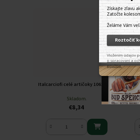
Italcarciofi celé artičoky 1062 ml
Italcar
Skladom.
€8,34
