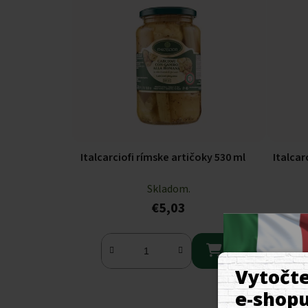
Italcarciofi rímske artičoky 530 ml
Italcar
Skladom.
€5,03
