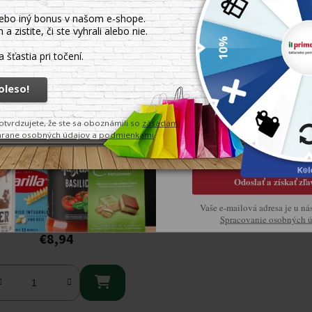
prvý ná
Odoberajte naše novinky a 
exkluzívnu zľavu 8 % na svoj 
nás.
Objavte chuť pravej Taliansk
Odoslať a získať zľa
ciofi rímske artičoky 1062 ml
Vaše e-mailová adresa je u ná
Spracovanie osobných 
Skladom.
€8,94
