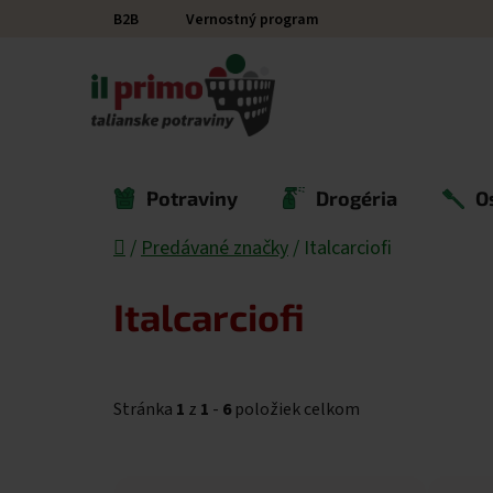
Prejsť na obsah
B2B
Vernostný program
Potraviny
Drogéria
O
Domov
/
Predávané značky
/
Italcarciofi
Italcarciofi
Stránka
1
z
1
-
6
položiek celkom
Výpis produktov