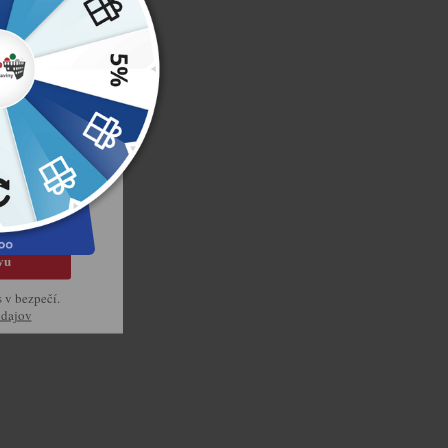
kup
získajte
prvý nákup u
ej tradície
vu
s v bezpečí.
údajov