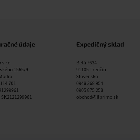
Ovládacie prvky výpisu
uračné údaje
Expedičný sklad
 s.r.o.
Belá 7634
kého 1565/9
91105 Trenčín
 Modra
Slovensko
 114 701
0948 368 954
121299961
0905 875 258
: SK2121299961
obchod@ilprimo.sk