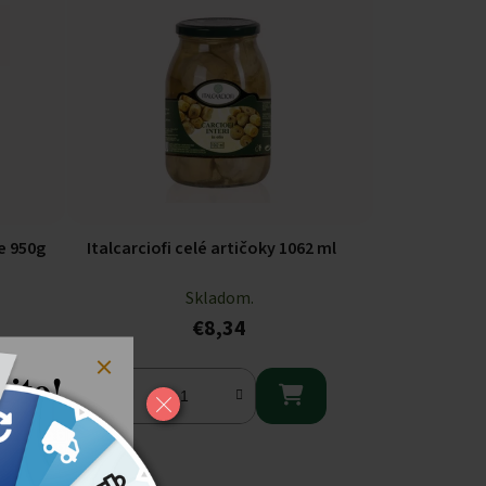
ve 950g
Italcarciofi celé artičoky 1062 ml
Skladom.
€8,34
ito!

8 %
voj