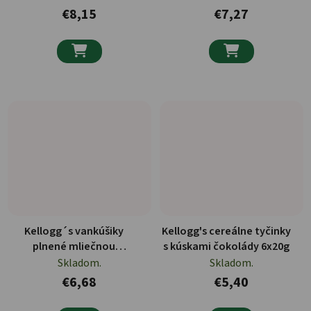
€8,15
€7,27


Kellogg´s vankúšiky
Kellogg's cereálne tyčinky
plnené mliečnou
s kúskami čokolády 6x20g
čokoládou 410g
Skladom.
Skladom.
€6,68
€5,40