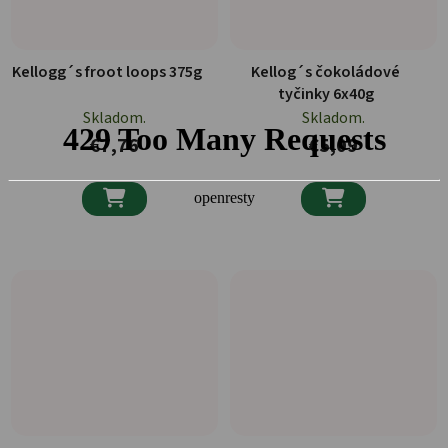
Kellogg´s froot loops 375g
Kellog´s čokoládové
tyčinky 6x40g
Skladom.
Skladom.
€7,76
€5,09

