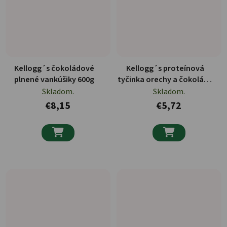
Kellogg´s čokoládové
Kellogg´s proteínová
plnené vankúšiky 600g
tyčinka orechy a čokoláda
4x28g
Skladom.
Skladom.
€8,15
€5,72

