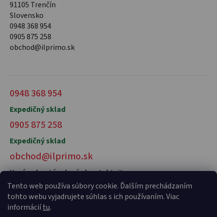
91105 Trenčín
Slovensko
0948 368 954
0905 875 258
obchod@ilprimo.sk
0948 368 954
Expedičný sklad
0905 875 258
Expedičný sklad
obchod@ilprimo.sk
V prípade otázok nás kontaktujte
Tento web používa súbory cookie. Ďalším prechádzaním
tohto webu vyjadrujete súhlas s ich používaním. Viac
informácií
tu
.