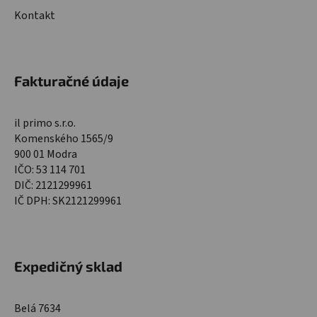
Kontakt
Fakturačné údaje
il primo s.r.o.
Komenského 1565/9
900 01 Modra
IČO: 53 114 701
DIČ: 2121299961
IČ DPH: SK2121299961
Expedičný sklad
Belá 7634