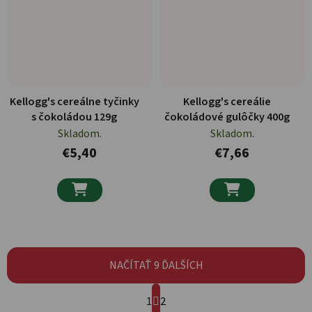
Kellogg's cereálne tyčinky
Kellogg's cereálie
s čokoládou 129g
čokoládové gulôčky 400g
Skladom.
Skladom.
€5,40
€7,66


NAČÍTAŤ 9 ĎALŠÍCH
Stránkovanie
1
2