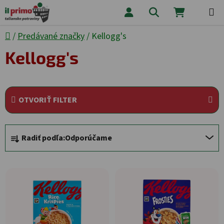
Prejsť na obsah
Hľadať
NÁKUPNÝ
Domov
/
Predávané značky
/
Kellogg's
Kellogg's
OTVORIŤ FILTER
Radenie produktov
Radiť podľa:
Odporúčame
Výpis produktov