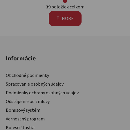
Ovládacie prvky výpisu
39
položiek celkom
HORE
Zápätie
Informácie
Obchodné podmienky
Spracovanie osobných údajov
Podmienky ochrany osobných údajov
Odstúpenie od zmluvy
Bonusový systém
Vernostný program
Koleso šťastia