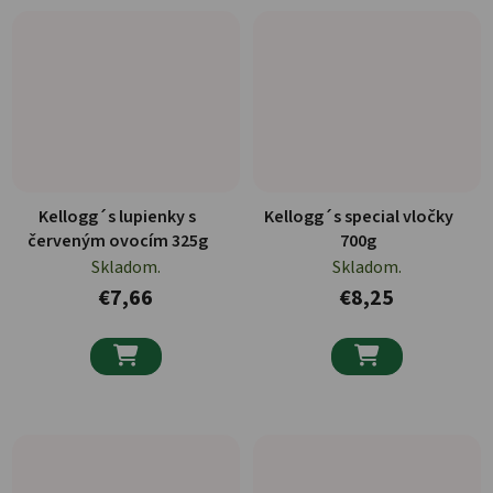
Kellogg´s lupienky s
Kellogg´s special vločky
červeným ovocím 325g
700g
Skladom.
Skladom.
€7,66
€8,25

