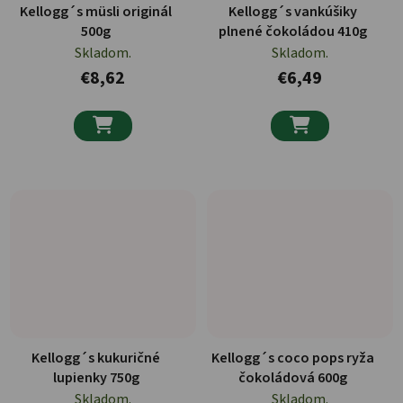
Kellogg´s müsli originál
Kellogg´s vankúšiky
500g
plnené čokoládou 410g
Skladom.
Skladom.
€8,62
€6,49


Kellogg´s kukuričné
Kellogg´s coco pops ryža
lupienky 750g
čokoládová 600g
Skladom.
Skladom.