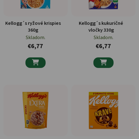
Kellogg´s ryžové krispies
Kellogg´s kukuričné
360g
vločky 330g
Skladom.
Skladom.
€6,77
€6,77

