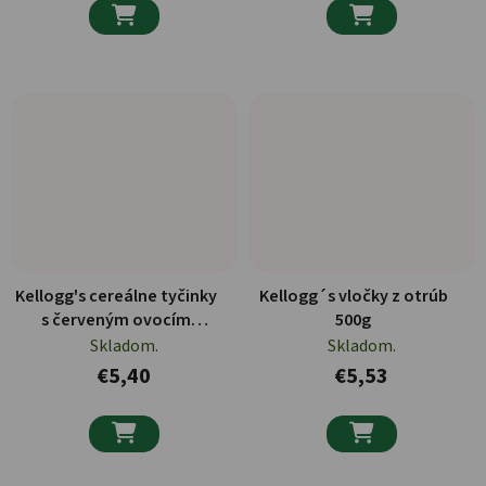


Kellogg's cereálne tyčinky
Kellogg´s vločky z otrúb
s červeným ovocím
500g
6x21,5g
Skladom.
Skladom.
€5,40
€5,53

