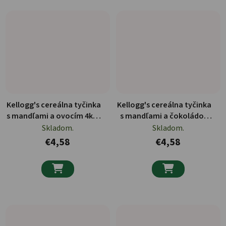
Kellogg's cereálna tyčinka
Kellogg's cereálna tyčinka
s mandľami a ovocím 4ks -
s mandľami a čokoládou
128g
4ks - 128g
Skladom.
Skladom.
€4,58
€4,58

