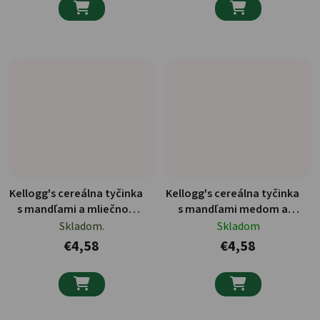


Kellogg's cereálna tyčinka
Kellogg's cereálna tyčinka
s mandľami a mliečnou
s mandľami medom a
čokoládou 128g
semiačkami 4ks - 128g
Skladom.
Skladom
€4,58
€4,58

