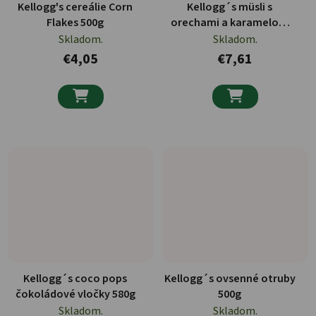
Kellogg's cereálie Corn
Kellogg´s müsli s
Flakes 500g
orechami a karamelom
375g
Skladom.
Skladom.
€4,05
€7,61


Kellogg´s coco pops
Kellogg´s ovsenné otruby
čokoládové vločky 580g
500g
Skladom.
Skladom.