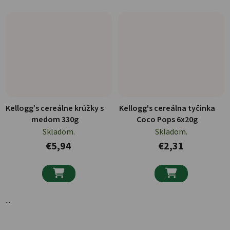
Kellogg’s cereálne krúžky s
Kellogg's cereálna tyčinka
medom 330g
Coco Pops 6x20g
Skladom.
Skladom.
€5,94
€2,31


...