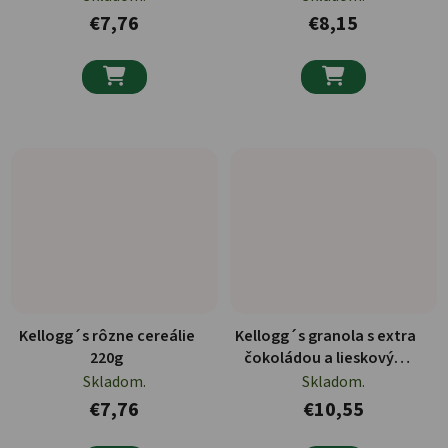
€7,76
€8,15


Kellogg´s rôzne cereálie
Kellogg´s granola s extra
220g
čokoládou a lieskovým
orechom 800g
Skladom.
Skladom.
€7,76
€10,55