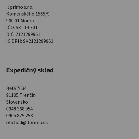
il primo s.r.o.
Komenského 1565/9
900 01 Modra
IČO: 53 114 701
DIČ: 2121299961
IČ DPH: SK2121299961
Expedičný sklad
Belá 7634
91105 Trenčín
Slovensko
0948 368 954
0905 875 258
obchod@ilprimo.sk