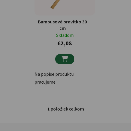
Bambusové pravítko 30
cm
Skladom
€2,08

Na popise produktu
pracujeme
1
položiek celkom
Ovládacie prvky výpisu
Zápätie