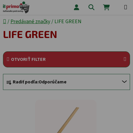
Prejsť na obsah
Hľadať
NÁKUPNÝ
Domov
/
Predávané značky
/
LIFE GREEN
LIFE GREEN
OTVORIŤ FILTER
Radenie produktov
Radiť podľa:
Odporúčame
Výpis produktov