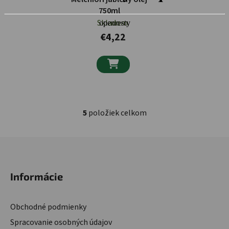
750ml
Skladom.
€4,22

5
položiek celkom
Ovládacie prvky výpisu
Zápätie
Informácie
Obchodné podmienky
Spracovanie osobných údajov