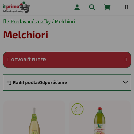
Prejsť na obsah
Hľadať
NÁKUPNÝ
Domov
/
Predávané značky
/
Melchiori
Melchiori
OTVORIŤ FILTER
Radenie produktov
Radiť podľa:
Odporúčame
Výpis produktov