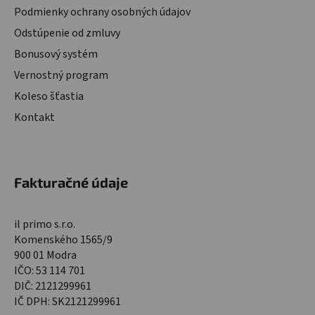
Podmienky ochrany osobných údajov
Odstúpenie od zmluvy
Bonusový systém
Vernostný program
Koleso šťastia
Kontakt
Fakturačné údaje
il primo s.r.o.
Komenského 1565/9
900 01 Modra
IČO: 53 114 701
DIČ: 2121299961
IČ DPH: SK2121299961