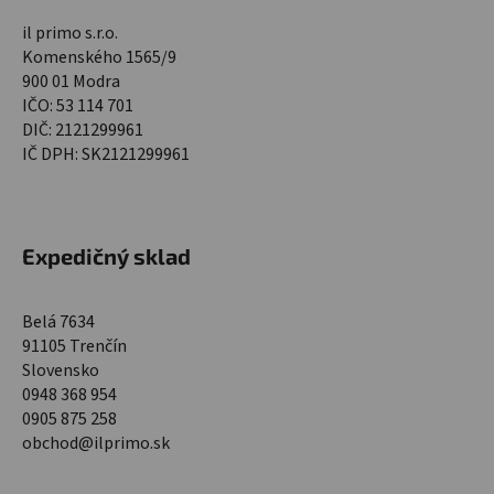
il primo s.r.o.
Komenského 1565/9
900 01 Modra
IČO: 53 114 701
DIČ: 2121299961
IČ DPH: SK2121299961
Expedičný sklad
Belá 7634
91105 Trenčín
Slovensko
0948 368 954
0905 875 258
obchod@ilprimo.sk