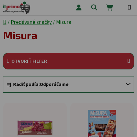
Prejsť na obsah
Hľadať
NÁKUPNÝ
Domov
/
Predávané značky
/
Misura
Misura
OTVORIŤ FILTER
Radenie produktov
Radiť podľa:
Odporúčame
Výpis produktov