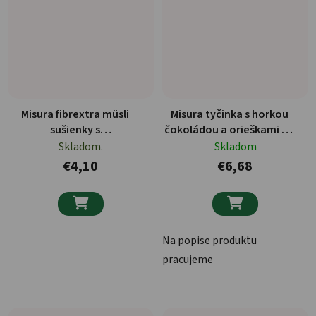
Misura fibrextra müsli
Misura tyčinka s horkou
sušienky s
čokoládou a orieškami 4 x
obilninami,čokoládou a
30 g
Skladom.
Skladom
ovocím 230g
€4,10
€6,68


Na popise produktu
pracujeme