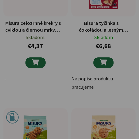
Misura celozrnné krekry s
Misura tyčinka s
cviklou a čiernou mrkvou
čokoládou a lesným
384g
ovocím 4 x 30 g
Skladom.
Skladom
€4,37
€6,68


...
Na popise produktu
pracujeme