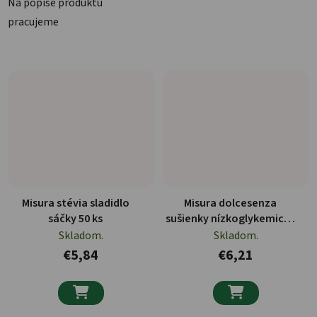
Na popise produktu
pracujeme
Misura stévia sladidlo
Misura dolcesenza
sáčky 50 ks
sušienky nízkoglykemické
s čokoládou a ovocím
Skladom.
Skladom.
200g
€5,84
€6,21

