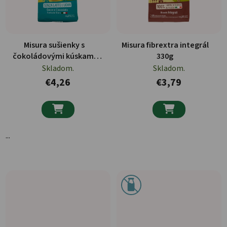
Misura sušienky s
Misura fibrextra integrál
čokoládovými kúskami
330g
290g
Skladom.
Skladom.
€4,26
€3,79


...