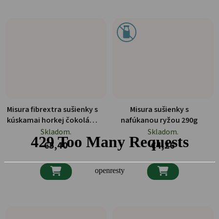
Misura fibrextra sušienky s
Misura sušienky s
kúskamai horkej čokolády
nafúkanou ryžou 290g
6x46,6g
Skladom.
Skladom.
€5,40
€4,26

