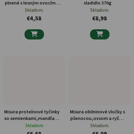
plnené s lesným ovocím a
sladidlo 370g
červenou repou 260g
Skladom.
Skladom.
€4,58
€8,98


Misura proteínové tyčinky
Misura obilninové vločky s
so semienkami,mandľami
pšenocou,ovsom a ryžou
a červeným ovocím 4 x 30
350g
Skladom
Skladom.
g
€6,68
€6,09