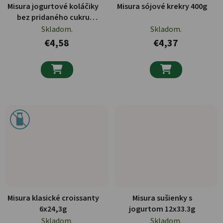
Misura jogurtové koláčiky
Misura sójové krekry 400g
bez pridaného cukru
6x31,67g
Skladom.
Skladom.
€4,58
€4,37


Misura klasické croissanty
Misura sušienky s
6x24,3g
jogurtom 12x33.3g
Skladom.
Skladom.