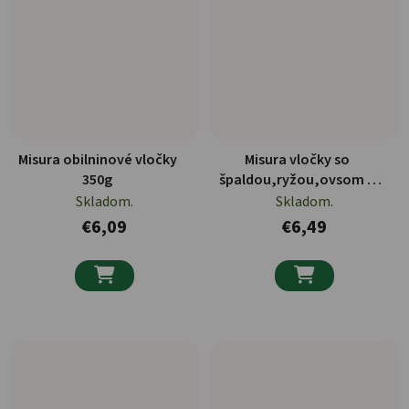
Misura obilninové vločky
Misura vločky so
350g
špaldou,ryžou,ovsom a
čokoládou 300g
Skladom.
Skladom.
€6,09
€6,49

