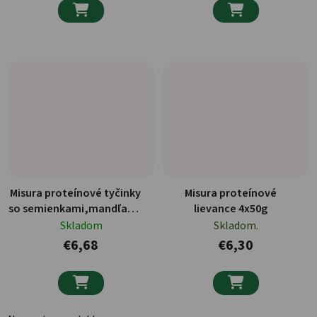


Misura proteínové tyčinky
Misura proteínové
so semienkami,mandľamii
lievance 4x50g
a čokoládou 4 x 30 g
Skladom
Skladom.
€6,68
€6,30

