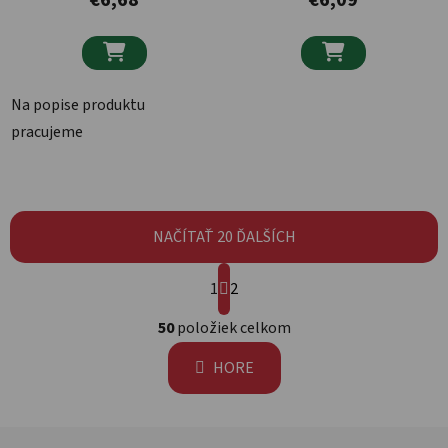


Na popise produktu
pracujeme
NAČÍTAŤ 20 ĎALŠÍCH
Stránkovanie
1
2
Ovládacie prvky výpisu
50
položiek celkom
HORE
Zápätie