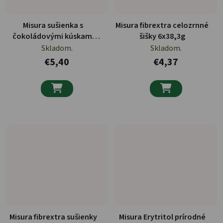
Misura sušienka s
Misura fibrextra celozrnné
čokoládovými kúskami
šišky 6x38,3g
6x46,6g
Skladom.
Skladom.
€5,40
€4,37


Misura fibrextra sušienky
Misura Erytritol prírodné