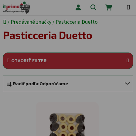
Prejsť na obsah
Hľadať
NÁKUPNÝ
Domov
/
Predávané značky
/
Pasticceria Duetto
Pasticceria Duetto
OTVORIŤ FILTER
Radenie produktov
Radiť podľa:
Odporúčame
Výpis produktov