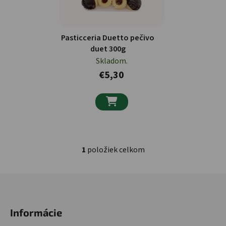
Pasticceria Duetto pečivo
duet 300g
Skladom.
€5,30

1
položiek celkom
Ovládacie prvky výpisu
Zápätie
Informácie