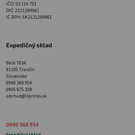
IČO: 53 114 701
DIČ: 2121299961
IČ DPH: SK2121299961
Expedičný sklad
Belá 7634
91105 Trenčín
Slovensko
0948 368 954
0905 875 258
obchod@ilprimo.sk
0948 368 954
Expedičný sklad