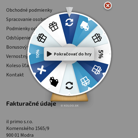
Obchodné podmienky
Spracovanie osobných údajov
Podmienky ochrany osobných údajov
Odstúpenie od zmluvy
Bonusový systém
Vernostný program
Koleso šťastia
Kontakt
Fakturačné údaje
il primo s.r.o.
Komenského 1565/9
900 01 Modra