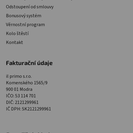
Odstoupení od smlouvy
Bonusový systém
Věrnostní program
Kolo štěstí
Kontakt
Fakturační údaje
il primo s.r.o.
Komenského 1565/9
900 01 Modra
IČO: 53 114 701
DIČ: 2121299961
IČ DPH: SK2121299961