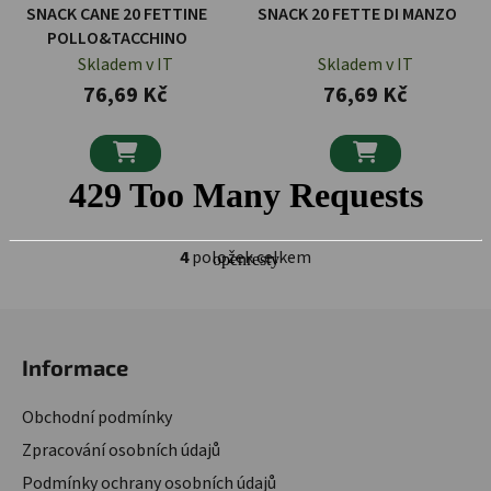
SNACK CANE 20 FETTINE
SNACK 20 FETTE DI MANZO
POLLO&TACCHINO
Skladem v IT
Skladem v IT
76,69 Kč
76,69 Kč


4
položek celkem
Ovládací prvky výpisu
Zápatí
Informace
Obchodní podmínky
Zpracování osobních údajů
Podmínky ochrany osobních údajů