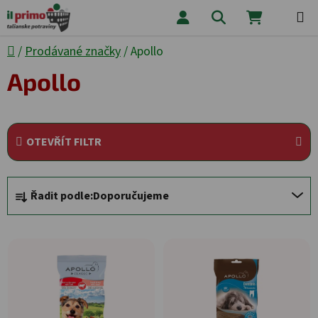
Přejít na obsah
Hledat
NÁKUPNÍ
Domů
/
Prodávané značky
/
Apollo
Apollo
OTEVŘÍT FILTR
Řazení produktů
Řadit podle:
Doporučujeme
Výpis produktů