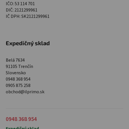
IČO: 53 114 701
DIČ: 2121299961
IČ DPH: SK2121299961
Expedičný sklad
Belá 7634
91105 Trenčín
Slovensko
0948 368 954
0905 875 258
obchod@ilprimo.sk
0948 368 954
Expedičný sklad