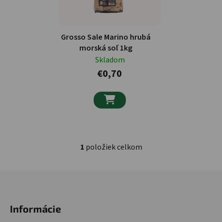
Grosso Sale Marino hrubá
morská soľ 1kg
Skladom
€0,70

1
položiek celkom
Ovládacie prvky výpisu
Zápätie
Informácie