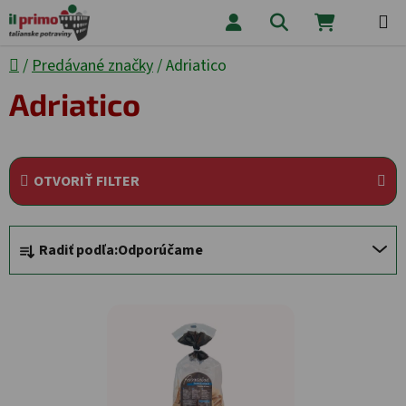
Prejsť na obsah
Hľadať
NÁKUPNÝ
Domov
/
Predávané značky
/
Adriatico
Adriatico
OTVORIŤ FILTER
Radenie produktov
Radiť podľa:
Odporúčame
Výpis produktov