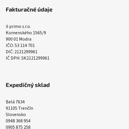
Fakturačné údaje
il primo s.r.o.
Komenského 1565/9
900 01 Modra
IČO: 53 114 701
DIČ: 2121299961
IČ DPH: SK2121299961
Expedičný sklad
Belá 7634
91105 Trenčín
Slovensko
0948 368 954
0905 875 258