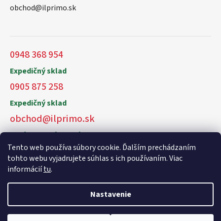
obchod@ilprimo.sk
0948 368 954
Expedičný sklad
0905 875 258
Expedičný sklad
obchod@ilprimo.sk
V prípade otázok nás kontaktujte
Tento web používa súbory cookie. Ďalším prechádzaním
tohto webu vyjadrujete súhlas s ich používaním. Viac
informácií
tu
.
Nastavenie
Vytvoril Shoptet Premium
a
Adatelier