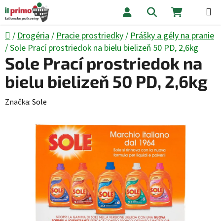
Prejsť na obsah
Hľadať
NÁKUPNÝ
Domov
/
Drogéria
/
Pracie prostriedky
/
Prášky a gély na pranie
/
Sole Prací prostriedok na bielu bielizeň 50 PD, 2,6kg
Sole Prací prostriedok na
bielu bielizeň 50 PD, 2,6kg
Značka:
Sole