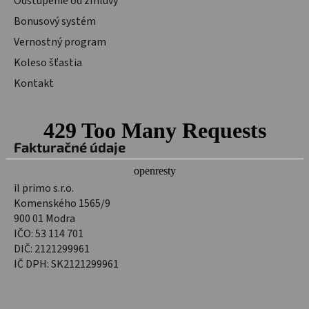
Odstúpenie od zmluvy
Bonusový systém
Vernostný program
Koleso šťastia
Kontakt
Fakturačné údaje
il primo s.r.o.
Komenského 1565/9
900 01 Modra
IČO: 53 114 701
DIČ: 2121299961
IČ DPH: SK2121299961