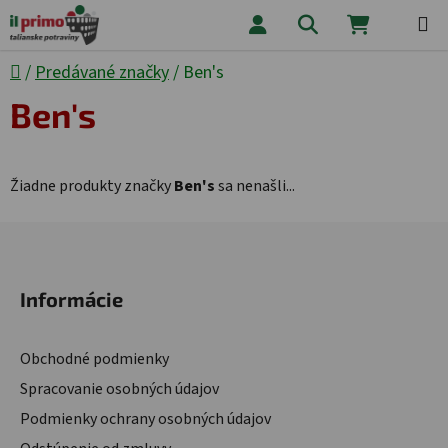
Prejsť na obsah
Hľadať
NÁKUPNÝ
Domov
/
Predávané značky
/
Ben's
Ben's
Žiadne produkty značky
Ben's
sa nenašli...
Zápätie
Informácie
Obchodné podmienky
Spracovanie osobných údajov
Podmienky ochrany osobných údajov