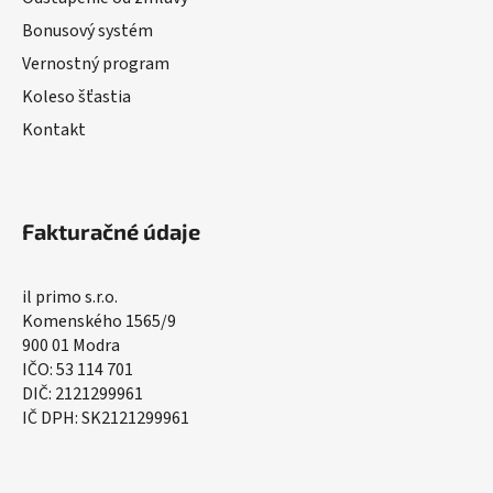
Bonusový systém
Vernostný program
Koleso šťastia
Kontakt
Fakturačné údaje
il primo s.r.o.
Komenského 1565/9
900 01 Modra
IČO: 53 114 701
DIČ: 2121299961
IČ DPH: SK2121299961