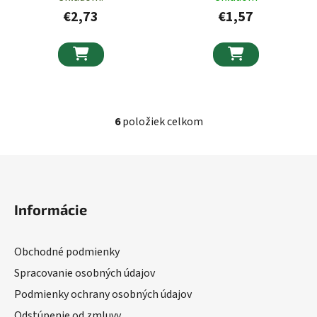
€2,73
€1,57


6
položiek celkom
Ovládacie prvky výpisu
Zápätie
Informácie
Obchodné podmienky
Spracovanie osobných údajov
Podmienky ochrany osobných údajov
Odstúpenie od zmluvy