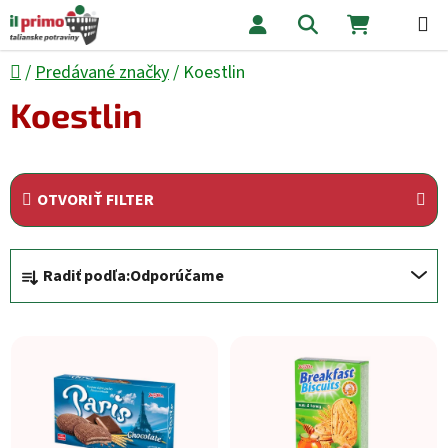
Prejsť na obsah
Hľadať
NÁKUPNÝ
Domov
/
Predávané značky
/
Koestlin
Koestlin
OTVORIŤ FILTER
Radenie produktov
Radiť podľa:
Odporúčame
Výpis produktov