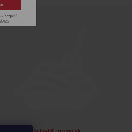
vu
s v bezpečí.
údajov
905 875 258
obchod@ilprimo.sk