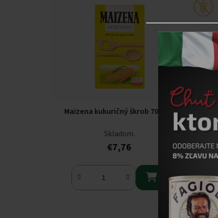
Maizena kukuričný škrob 700g
Maize
Skladom.
€7,76
