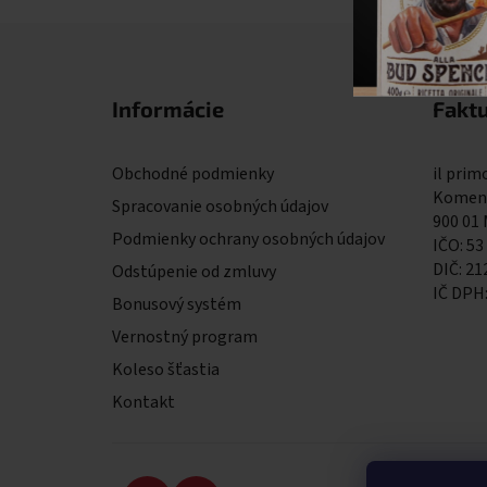
Zápätie
Informácie
Fakt
Obchodné podmienky
il primo
Komens
Spracovanie osobných údajov
900 01
Podmienky ochrany osobných údajov
IČO: 53
DIČ: 2
Odstúpenie od zmluvy
IČ DPH
Bonusový systém
Vernostný program
Koleso šťastia
Kontakt