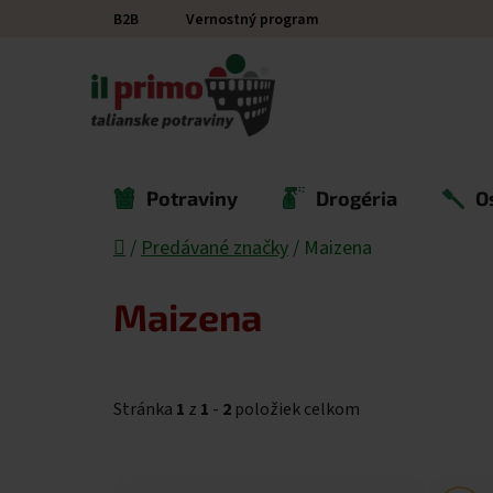
Prejsť na obsah
B2B
Vernostný program
Potraviny
Drogéria
O
Domov
/
Predávané značky
/
Maizena
Maizena
Stránka
1
z
1
-
2
položiek celkom
Výpis produktov