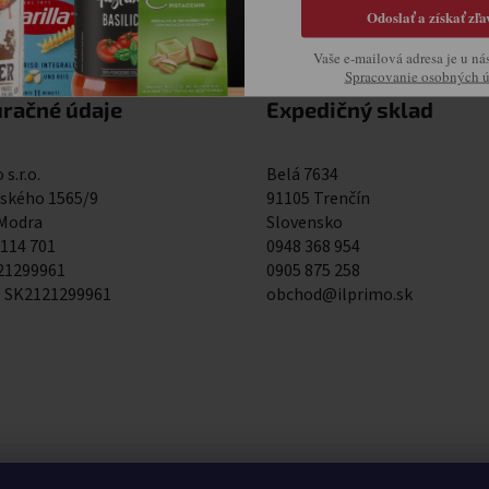
Odoslať a získať zľa
Vaše e-mailová adresa je u ná
Spracovanie osobných 
uračné údaje
Expedičný sklad
 s.r.o.
Belá 7634
kého 1565/9
91105 Trenčín
 Modra
Slovensko
 114 701
0948 368 954
121299961
0905 875 258
: SK2121299961
obchod@ilprimo.sk
0948 368 954
0