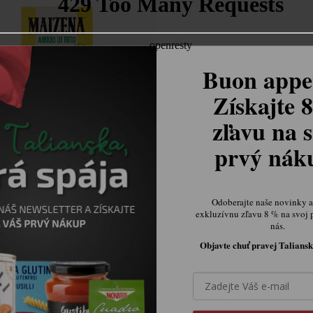
Buon appet
Získajte 
zľavu na s
prvý ná
na ryžový škrob bezlepkový
600g
Skladom.
Odoberajte naše novinky a 
€15,91
exkluzívnu zľavu 8 % na svoj 
nás.
Objavte chuť pravej Taliansk

Ovládacie prvky výpisu