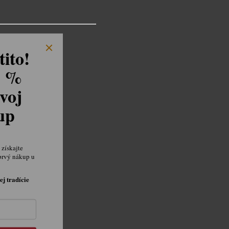
ito!
8 %
voj
kup
získajte
prvý nákup u
ej tradície