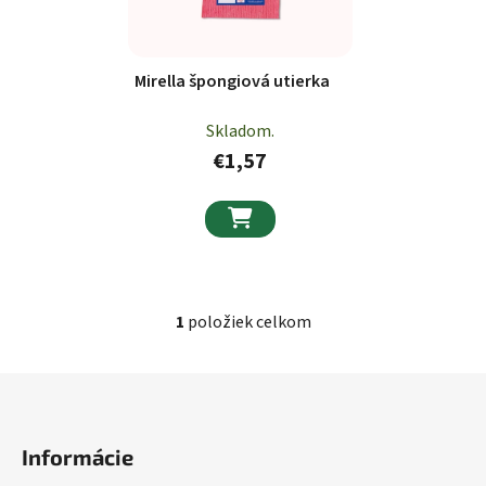
Mirella špongiová utierka
Skladom.
€1,57

1
položiek celkom
Ovládacie prvky výpisu
Zápätie
Informácie