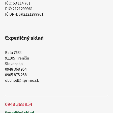
IČO: 53 114 701
DIČ: 2121299961
IČ DPH: SK2121299961
Expedičný sklad
Belá 7634
91105 Trenčín
Slovensko
0948 368 954
0905 875 258
obchod@ilprimo.sk
0948 368 954
Expedičný sklad