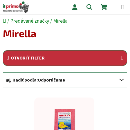
Prejsť na obsah
Hľadať
NÁKUPNÝ
Domov
/
Predávané značky
/
Mirella
Mirella
OTVORIŤ FILTER
Radenie produktov
Radiť podľa:
Odporúčame
Výpis produktov