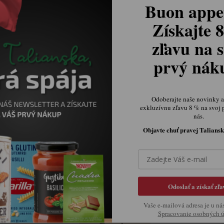
Buon appet
24 a viac ks = zľava 4 %
Získajte 
zľavu na s
prvý ná
€2,63
Jednotková cena:
Odoberajte naše novinky a 
exkluzívnu zľavu 8 % na svoj 
DO KOŠÍKA
nás.
Objavte chuť pravej Taliansk
MÁTE
NAPÍŠTE NÁM A NAŠI ŠP
Odoslať a získať zľa
Vaše e-mailová adresa je u ná
Spracovanie osobných 