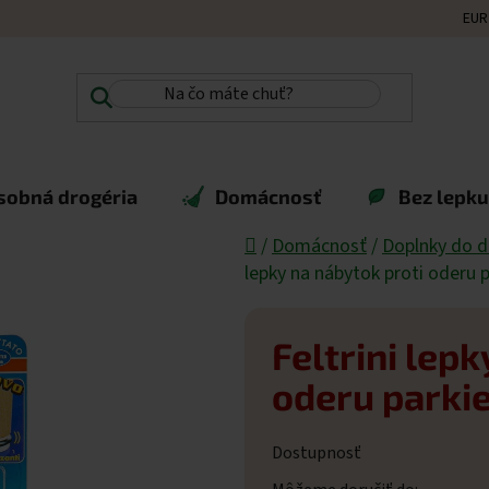
EUR
sobná drogéria
Domácnosť
Bez lepku,
Domov
/
Domácnosť
/
Doplnky do 
lepky na nábytok proti oderu
Feltrini lep
oderu parki
Dostupnosť