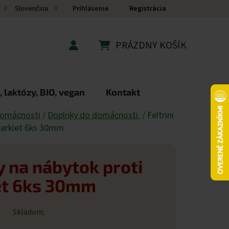
Prihlásenie
Registrácia
Slovenčina
PRÁZDNY KOŠÍK
NÁKUPNÝ KOŠÍK
 laktózy, BIO, vegan
Kontakt
domácnosti
/
Doplnky do domácnosti.
/
Feltrini
 parkiet 6ks 30mm
ky na nábytok proti
et 6ks 30mm
Skladom.