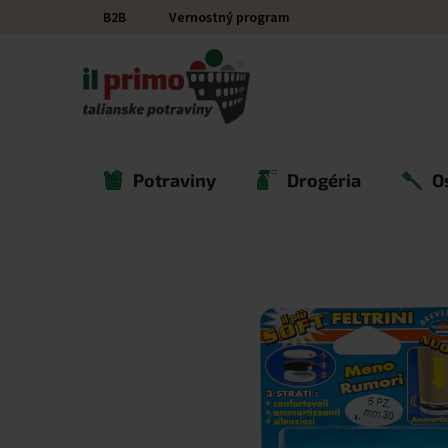
Prejsť na obsah
B2B
Vernostný program
Potraviny
Drogéria
O