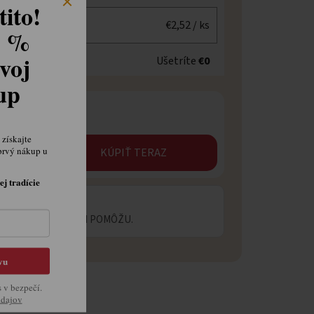
ito!
€2,52
/ ks
8 %
voj
Ušetríte
€0
kup
získajte
prvý nákup u
KÚPIŤ TERAZ
ej tradície
 OTÁZKU?
ECIALISTI VÁM RADI POMÔŽU.
vu
s v bezpečí.
údajov