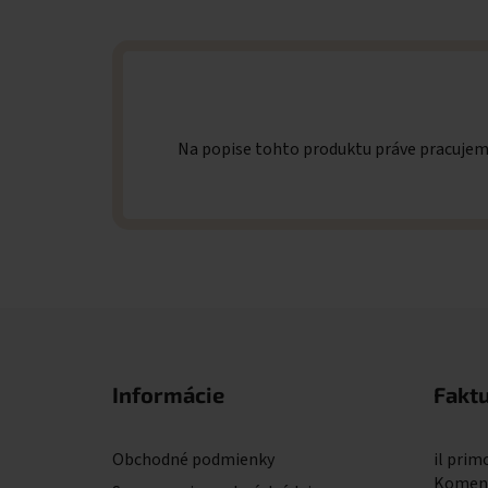
Na popise tohto produktu práve pracuje
Zápätie
Informácie
Fakt
Obchodné podmienky
il primo
Komens