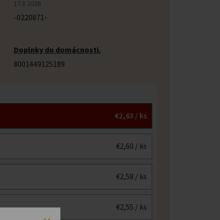
17.8.2026
-0220871-
Doplnky do domácnosti.
8001449125189
€2,63
/ ks
€2,60
/ ks
€2,58
/ ks
€2,55
/ ks