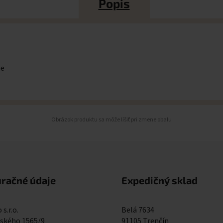
Popis
me
Obrázok produktu sa môže líšiť pri zmene obalu
uračné údaje
Expedičný sklad
 s.r.o.
Belá 7634
kého 1565/9
91105 Trenčín