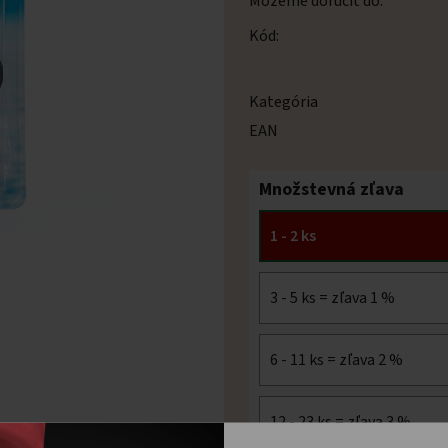
Môžeme doručiť do:
Kód:
Kategória
EAN
Množstevná zľava
1 - 2 ks
3 - 5 ks = zľava 1 %
6 - 11 ks = zľava 2 %
12 - 23 ks = zľava 3 %