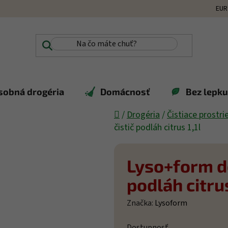
EUR
sobná drogéria
Domácnosť
Bez lepku,
Domov
/
Drogéria
/
Čistiace prostri
čistič podláh citrus 1,1l
Lyso+form de
podláh citrus
Značka:
Lysoform
Dostupnosť