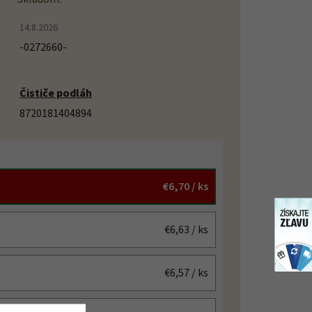
14.8.2026
-0272660-
Čističe podláh
8720181404894
€6,70
/ ks
€6,63
/ ks
€6,57
/ ks