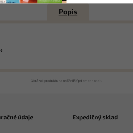
Popis
me
Obrázok produktu sa môže líšiť pri zmene obalu
uračné údaje
Expedičný sklad