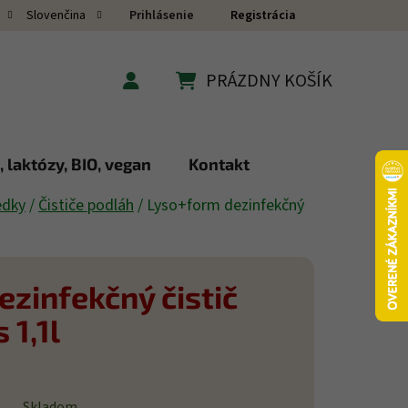
Prihlásenie
Registrácia
Slovenčina
PRÁZDNY KOŠÍK
NÁKUPNÝ KOŠÍK
 laktózy, BIO, vegan
Kontakt
edky
/
Čističe podláh
/
Lyso+form dezinfekčný
zinfekčný čistič
 1,1l
Skladom.