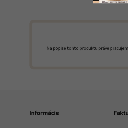
Na popise tohto produktu práve pracuje
Zápätie
Informácie
Fakt