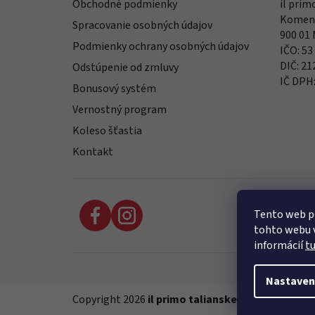
Obchodné podmienky
il primo
Komens
Spracovanie osobných údajov
900 01
Podmienky ochrany osobných údajov
IČO: 53
DIČ: 2
Odstúpenie od zmluvy
IČ DPH
Bonusový systém
Vernostný program
Koleso šťastia
Kontakt
Tento web p
tohto webu v
informácií
t
Nastaven
Copyright 2026
il primo talianske potraviny
. Vše