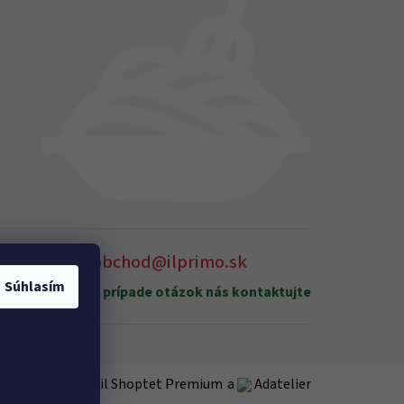
905 875 258
obchod@ilprimo.sk
Súhlasím
xpedičný sklad
V prípade otázok nás kontaktujte
Vytvoril Shoptet Premium
a
Adatelier