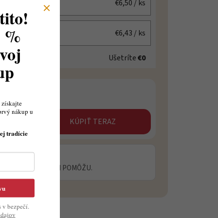
€6,50
/ ks
ito!
8 %
€6,43
/ ks
voj
Ušetríte
€0
kup
získajte
prvý nákup u
KÚPIŤ TERAZ
ej tradície
 OTÁZKU?
ECIALISTI VÁM RADI POMÔŽU.
vu
s v bezpečí.
údajov