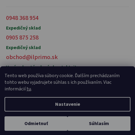
0948 368 954
Expedičný sklad
0905 875 258
Expedičný sklad
obchod@ilprimo.sk
V prípade otázok nás kontaktujte
Tento web používa súbory cookie. Ďalším prechádzaním
tohto webu vyjadrujete súhlas s ich používaním. Viac
informácií
tu
.
Nastavenie
Vytvoril Shoptet Premium
a
Adatelier
Odmietnuť
Súhlasím
Copyright 2026
il primo talianske potraviny
. Všetky práva
vyhradené.
Domov
Kategórie
Karta
Profil
Košík