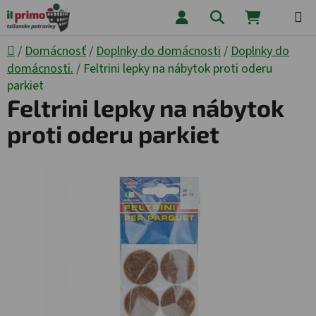
Prejsť na obsah
Hľadať
NÁKUPNÝ
Domov
/
Domácnosť
/
Doplnky do domácnosti
/
Doplnky do
domácnosti.
/
Feltrini lepky na nábytok proti oderu
parkiet
Feltrini lepky na nábytok
proti oderu parkiet