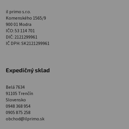
il primo s.r.o.
Komenského 1565/9
900 01 Modra
IČO: 53 114 701
DIČ: 2121299961
IČ DPH: SK2121299961
Expedičný sklad
Belá 7634
91105 Trenčín
Slovensko
0948 368 954
0905 875 258
obchod@ilprimo.sk