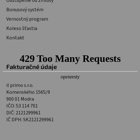
Odstúpenie od zmluvy
Bonusový systém
Vernostný program
Koleso šťastia
Kontakt
Fakturačné údaje
il primo s.r.o.
Komenského 1565/9
900 01 Modra
IČO: 53 114 701
DIČ: 2121299961
IČ DPH: SK2121299961