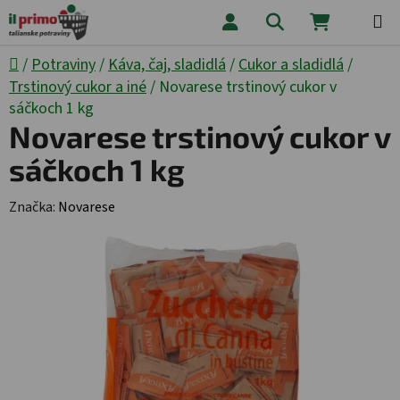
Prejsť na obsah
Hľadať
NÁKUPNÝ
Domov
/
Potraviny
/
Káva, čaj, sladidlá
/
Cukor a sladidlá
/
Trstinový cukor a iné
/
Novarese trstinový cukor v
sáčkoch 1 kg
Novarese trstinový cukor v
sáčkoch 1 kg
Značka:
Novarese