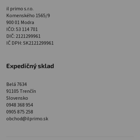
il primo s.r.o.
Komenského 1565/9
900 01 Modra
IČO: 53 114 701
DIČ: 2121299961
IČ DPH: SK2121299961
Expedičný sklad
Belá 7634
91105 Trenčín
Slovensko
0948 368 954
0905 875 258
obchod@ilprimo.sk