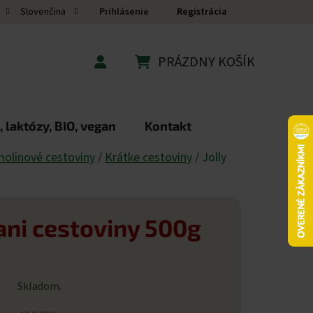
Prihlásenie
Registrácia
Slovenčina
PRÁZDNY KOŠÍK
NÁKUPNÝ KOŠÍK
 laktózy, BIO, vegan
Kontakt
olinové cestoviny
/
Krátke cestoviny
/
Jolly
tani cestoviny 500g
Skladom.