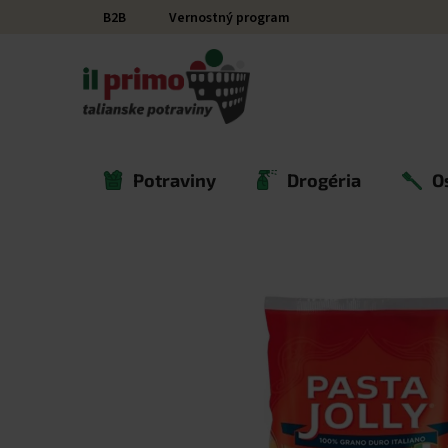
Prejsť na obsah
B2B
Vernostný program
Potraviny
Drogéria
O