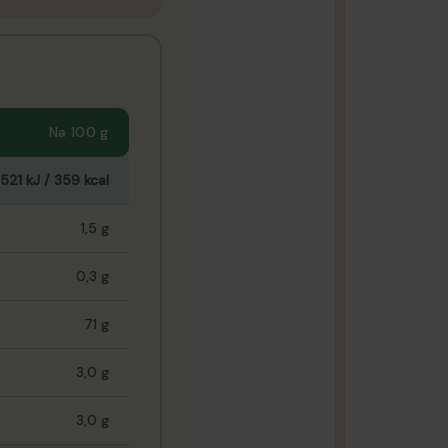
Na 100 g
1521 kJ / 359 kcal
1,5 g
0,3 g
71 g
3,0 g
3,0 g