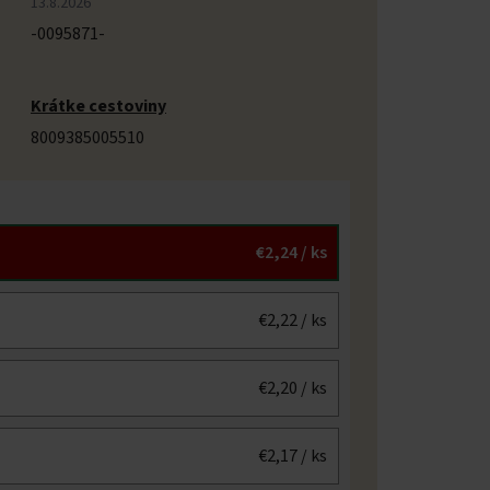
13.8.2026
-0095871-
Krátke cestoviny
8009385005510
€2,24
/ ks
€2,22
/ ks
€2,20
/ ks
€2,17
/ ks