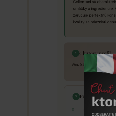
Cellentani sú charakteri
omáčky a ingrediencie. V
zaručuje perfektnú konzi
kvality za priaznivú cenu
Chutovy profil
2
Neutrálna chuť s autent
Pouzitie a tipy
3
Dokonale kombinova