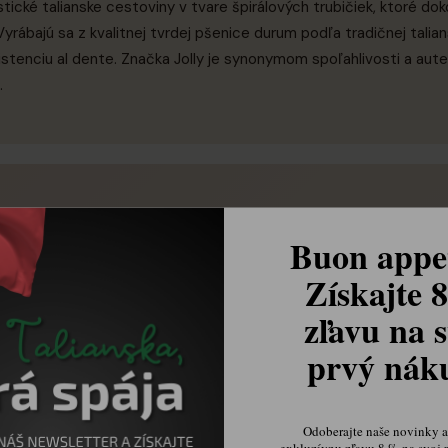
stické talianske cestoviny v tvare špirálových trubičiek, ktoré do
yrábajú sa z kvalitnej tvrdej pšenice durum podľa tradičnej talian
stenciu al dente. Značka Jolly je synonymom spoľahlivosti a auten
.
Buon appet
ickou talianskou chuťou, pevná štruktúra al dente
Získajte 
zľavu na s
prvý ná
ť s hustejšími omáčkami - ragú, smotanové alebo zeleninové
Odoberajte naše novinky a 
exkluzívnu zľavu 8 % na svoj 