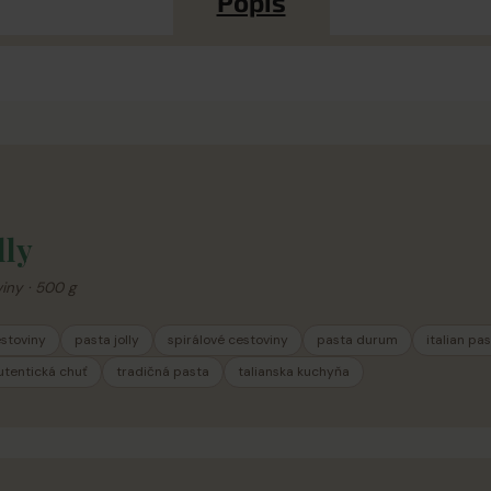
Popis
lly
viny · 500 g
estoviny
pasta jolly
spirálové cestoviny
pasta durum
italian pa
utentická chuť
tradičná pasta
talianska kuchyňa