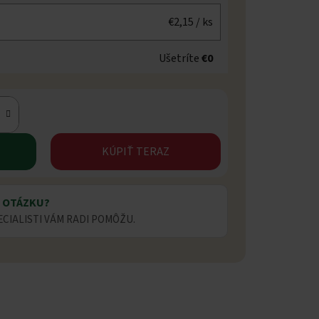
€2,15
/ ks
Ušetríte
€0
KÚPIŤ TERAZ
 OTÁZKU?
ECIALISTI VÁM RADI POMÔŽU.