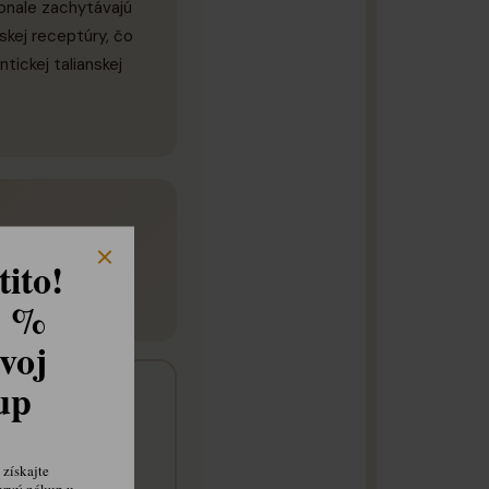
konale zachytávajú
skej receptúry, čo
tickej talianskej
ito!
8 %
voj
kup
získajte
prvý nákup u