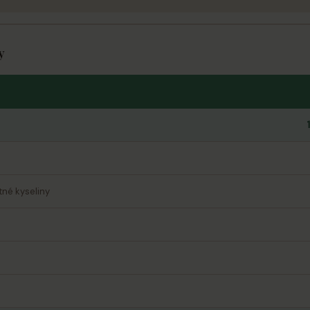
y
né kyseliny