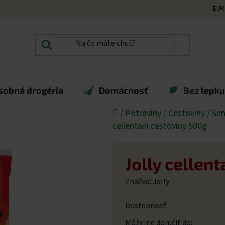
EUR
sobná drogéria
Domácnosť
Bez lepku,
Domov
/
Potraviny
/
Cestoviny
/
Sem
cellentani cestoviny 500g
Jolly cellen
Značka:
Jolly
Dostupnosť
Môžeme doručiť do: