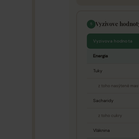
Vyzivove hodnot
5
Vyzivova hodnota
Energia
Tuky
z toho nasýtené mast
Sacharidy
z toho cukry
Vláknina