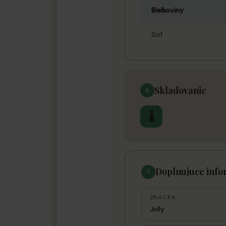
Bielkoviny
Soľ
Skladovanie
6
🌡
Doplnujuce info
7
ZNACKA
Jolly