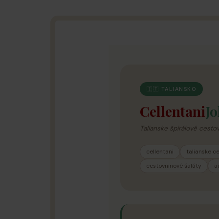
🇮🇹 TALIANSKO
Cellentani
Jo
Talianske špirálové cesto
cellentani
talianske c
cestovninové šaláty
a