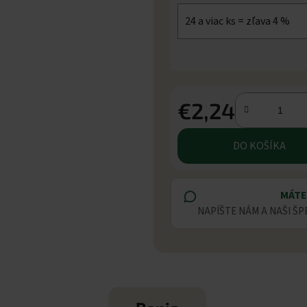
24 a viac ks = zľava 4 %
€2,24
Jednotková cena:
DO KOŠÍKA
MÁTE
NAPÍŠTE NÁM A NAŠI ŠP