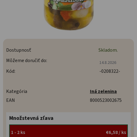
Dostupnosť
Skladom.
Môžeme doručiť do:
14.8.2026
Kód:
-0208322-
Kategória
Iná zelenina
EAN
8000523002675
Množstevná zľava
1 - 2 ks
€6,58
/ ks