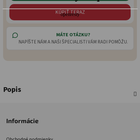
KÚPIŤ TERAZ
MÁTE OTÁZKU?
NAPÍŠTE NÁM A NAŠI ŠPECIALISTI VÁM RADI POMÔŽU.
Popis
Zápätie
Informácie
Obchodné podmienky