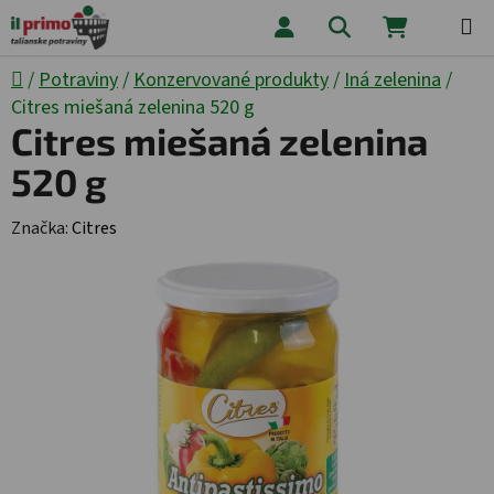
Prejsť na obsah
Hľadať
NÁKUPNÝ
Domov
/
Potraviny
/
Konzervované produkty
/
Iná zelenina
/
Citres miešaná zelenina 520 g
Citres miešaná zelenina
520 g
Značka:
Citres