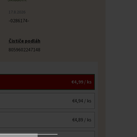
17.8.2026
-0286174-
Čističe podláh
8059602247148
€4,99
/ ks
€4,94
/ ks
€4,89
/ ks