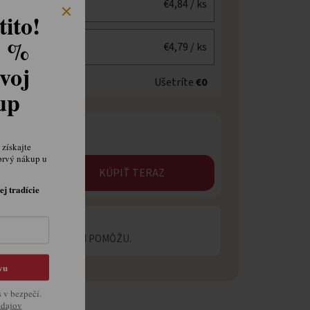
€4,84
/ ks
ito!
8 %
€4,79
/ ks
voj
Ušetríte
€0
kup
získajte
prvý nákup u
KÚPIŤ TERAZ
ej tradície
 OTÁZKU?
ECIALISTI VÁM RADI POMÔŽU.
vu
s v bezpečí.
údajov