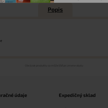
Popis
me
Obrázok produktu sa môže líšiť pri zmene obalu
uračné údaje
Expedičný sklad