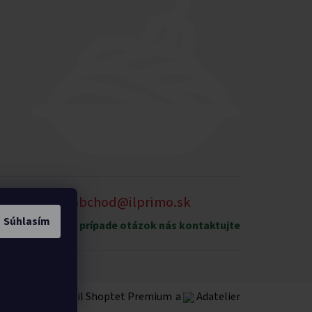
905 875 258
obchod@ilprimo.sk
Súhlasím
xpedičný sklad
V prípade otázok nás kontaktujte
Vytvoril Shoptet Premium
a
Adatelier