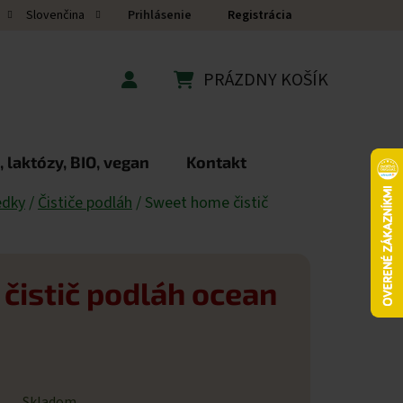
Prihlásenie
Registrácia
Slovenčina
PRÁZDNY KOŠÍK
NÁKUPNÝ KOŠÍK
 laktózy, BIO, vegan
Kontakt
edky
/
Čističe podláh
/
Sweet home čistič
čistič podláh ocean
Skladom.