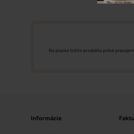
Na popise tohto produktu práve pracuje
Zápätie
Informácie
Fakt