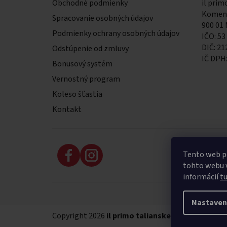
Obchodné podmienky
il primo
Komens
Spracovanie osobných údajov
900 01
Podmienky ochrany osobných údajov
IČO: 53
DIČ: 2
Odstúpenie od zmluvy
IČ DPH
Bonusový systém
Vernostný program
Koleso šťastia
Kontakt
Tento web p
tohto webu v
informácií
t
Nastaven
Copyright 2026
il primo talianske potraviny
. Vše