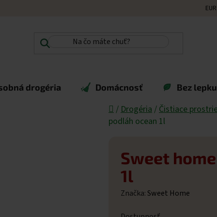
EUR
sobná drogéria
Domácnosť
Bez lepku,
Domov
/
Drogéria
/
Čistiace prostri
podláh ocean 1l
Sweet home 
1l
Značka:
Sweet Home
Dostupnosť