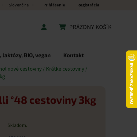
Prihlásenie
Registrácia
Slovenčina
PRÁZDNY KOŠÍK
NÁKUPNÝ KOŠÍK
 laktózy, BIO, vegan
Kontakt
olinové cestoviny
/
Krátke cestoviny
/
3kg
i °48 cestoviny 3kg
Skladom.