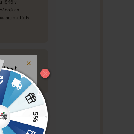
ku 1846 v
rábajú sa
tovanej metódy
ito!
8 %
voj
kup
získajte
prvý nákup u
olou alebo