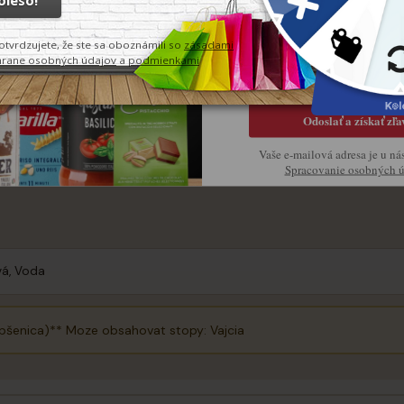
Objavte chuť pravej Taliansk
ravu studených cestovínových šalátov, kde si zachovávajú pevnosť
očnom množstve osolenej vody približne 13 minút
Odoslať a získať zľa
 počas varenia
Vaše e-mailová adresa je u ná
Spracovanie osobných 
á, Voda
pšenica)** Moze obsahovat stopy: Vajcia