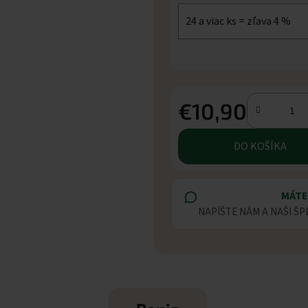
24 a viac ks = zľava 4 %
€10,90
Jednotková cena:
DO KOŠÍKA
MÁTE
NAPÍŠTE NÁM A NAŠI ŠP