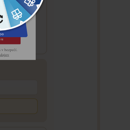
ej tradície
vu
s v bezpečí.
údajov