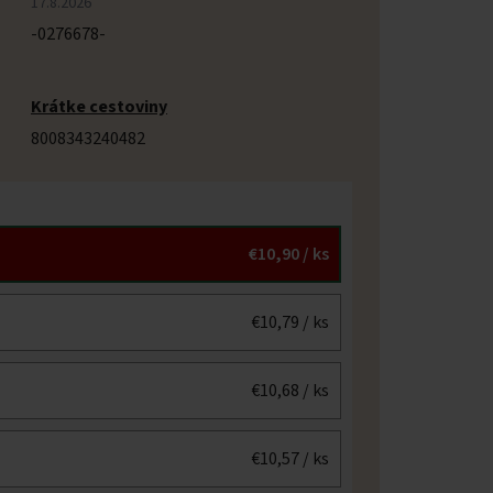
17.8.2026
-0276678-
Krátke cestoviny
8008343240482
€10,90
/ ks
€10,79
/ ks
€10,68
/ ks
€10,57
/ ks