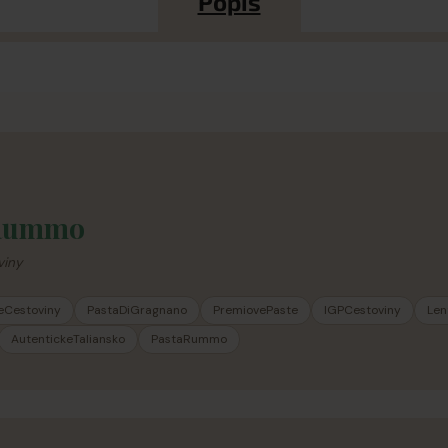
Popis
Rummo
viny
keCestoviny
PastaDiGragnano
PremiovePaste
IGPCestoviny
Len
AutentickeTaliansko
PastaRummo