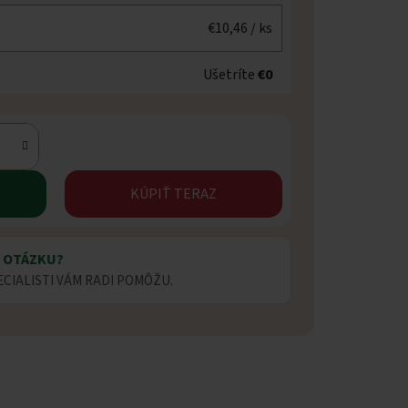
€10,46
/ ks
Ušetríte
€0
KÚPIŤ TERAZ
 OTÁZKU?
ECIALISTI VÁM RADI POMÔŽU.