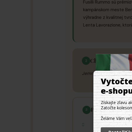
Fusilli Rummo sú prémiov
kampánskom meste Benev
výhradne z kvalitnej t
Lenta Lavorazione, ktor
Chutovy profil
2
Jemná pšeničná vôňa s 
Pouzitie a tipy
3
Dokonale sa hodí 
mascarpone