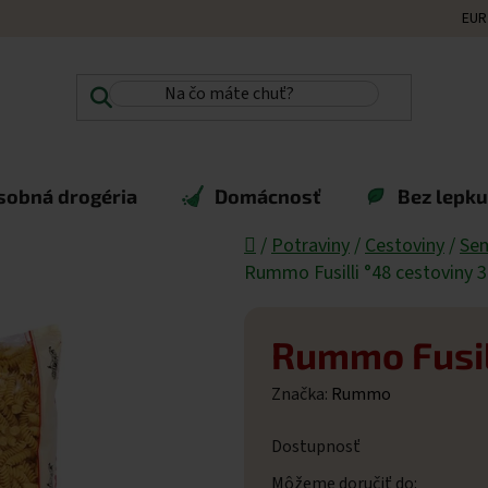
EUR
sobná drogéria
Domácnosť
Bez lepku,
Domov
/
Potraviny
/
Cestoviny
/
Sem
Rummo Fusilli °48 cestoviny 
Rummo Fusill
Značka:
Rummo
Dostupnosť
Môžeme doručiť do: