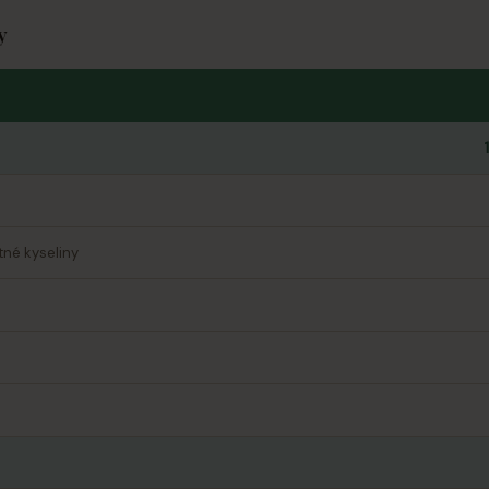
y
né kyseliny