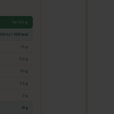
Na 100 g
1521 kJ / 359 kcal
1,5 g
0,3 g
70 g
3,5 g
3 g
13 g