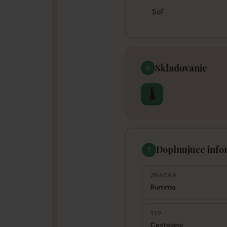
Soľ
Skladovanie
6
🌡
Doplnujuce info
7
ZNACKA
Rummo
TYP
Cestoviny