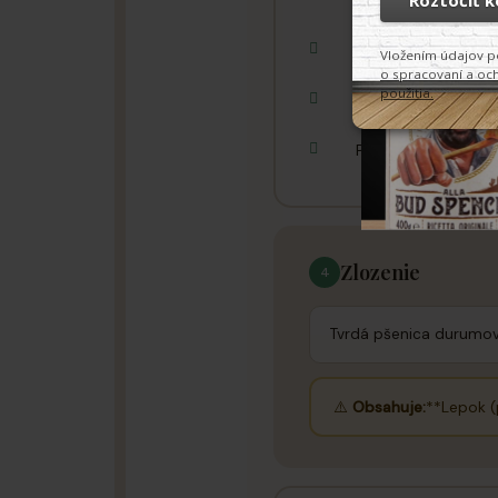
Vynikajúce na príp
Varte ich v dostat
Pravidelne miešajte
Zlozenie
4
Tvrdá pšenica durumov
⚠️
Obsahuje:
**Lepok (