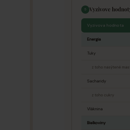
Vyzivove hodnot
5
Vyzivova hodnota
Energia
Tuky
z toho nasýtené mast
Sacharidy
z toho cukry
Vláknina
Bielkoviny