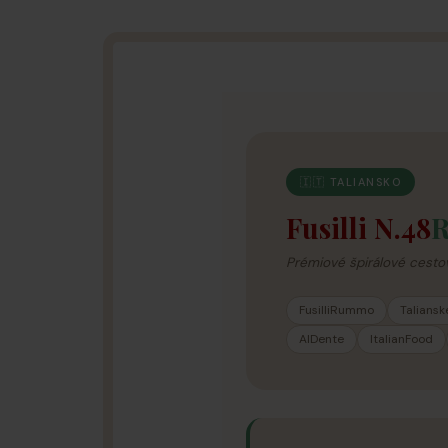
🇮🇹 TALIANSKO
Fusilli N.48
Prémiové špirálové cesto
FusilliRummo
Talians
AlDente
ItalianFood