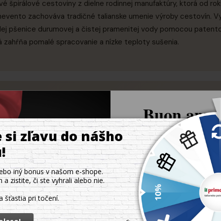
é špirálové cestoviny z dielne rodinnej manufaktúry, ktorá od ro
ento zachováva tradičné talianske umenie výroby cestovín. Vy
vrdej pšenice durumovej a čistej pramenitej vody pomocou paten
á zahŕňa pomalé spracovanie a nízke teploty sušenia.
Buon appet
orechovými tónmi, výrazná chuť pšenice
Získajte 
zľavu na s
prvý ná
Odoberajte naše novinky a 
exkluzívnu zľavu 8 % na svoj 
k hustejším omáčkam - boloňskej ragú, syrovým omáčkam s gorgonz
nás.