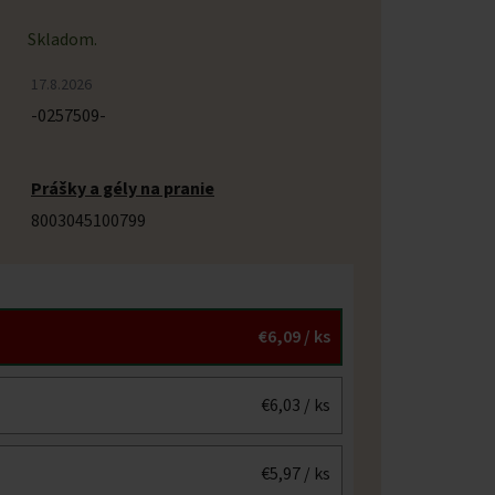
Skladom.
17.8.2026
-0257509-
Prášky a gély na pranie
8003045100799
€6,09
/ ks
€6,03
/ ks
€5,97
/ ks