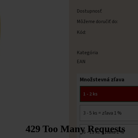
Dostupnosť
Môžeme doručiť do:
Kód:
Kategória
EAN
Množstevná zľava
1 - 2 ks
3 - 5 ks = zľava 1 %
6 - 11 ks = zľava 2 %