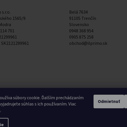
 s.r.o.
Belá 7634
kého 1565/9
91105 Trenčín
 Modra
Slovensko
 114 701
0948 368 954
121299961
0905 875 258
: SK2121299961
obchod@ilprimo.sk
0948 368 954
0
oužíva súbory cookie. Ďalším prechádzaním
Odmietnuť
Expedičný sklad
E
yjadrujete súhlas s ich používaním. Viac
u
.
ie