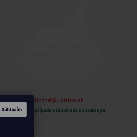
905 875 258
obchod@ilprimo.sk
Súhlasím
xpedičný sklad
V prípade otázok nás kontaktujte