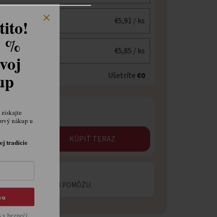
ito!
€5,91
/ ks
8 %
€5,85
/ ks
voj
kup
Ušetríte
€0
získajte
prvý nákup u
KÚPIŤ TERAZ
ej tradície
 OTÁZKU?
ECIALISTI VÁM RADI POMÔŽU.
vu
s v bezpečí.