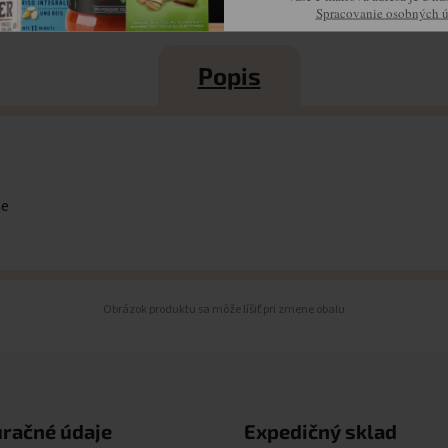
Spracovanie osobných 
Popis
me
Obrázok produktu sa môže líšiť pri zmene obalu
uračné údaje
Expedičný sklad