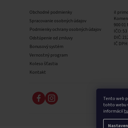
Obchodné podmienky
il primo
Komens
Spracovanie osobných údajov
900 01
Podmienky ochrany osobných údajov
IČO: 53
DIČ: 2
Odstúpenie od zmluvy
IČ DPH
Bonusový systém
Vernostný program
Koleso šťastia
Kontakt
Tento web p
tohto webu v
informácií
t
Nastaven