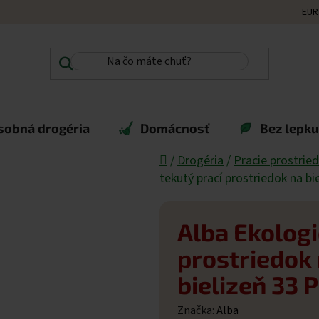
EUR
sobná drogéria
Domácnosť
Bez lepku,
Domov
/
Drogéria
/
Pracie prostrie
tekutý prací prostriedok na bi
Alba Ekologi
prostriedok 
bielizeň 33 
Značka:
Alba