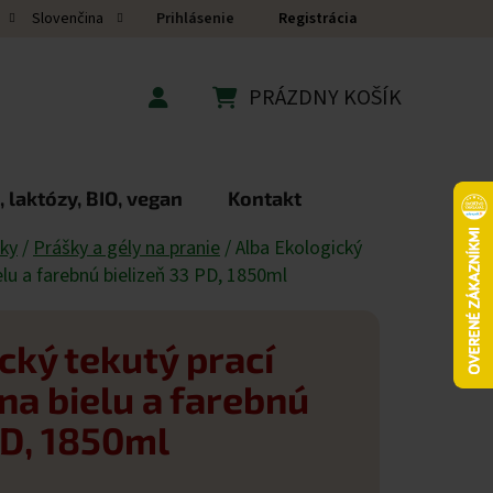
Prihlásenie
Registrácia
Slovenčina
PRÁZDNY KOŠÍK
NÁKUPNÝ KOŠÍK
 laktózy, BIO, vegan
Kontakt
dky
/
Prášky a gély na pranie
/
Alba Ekologický
elu a farebnú bielizeň 33 PD, 1850ml
cký tekutý prací
na bielu a farebnú
PD, 1850ml