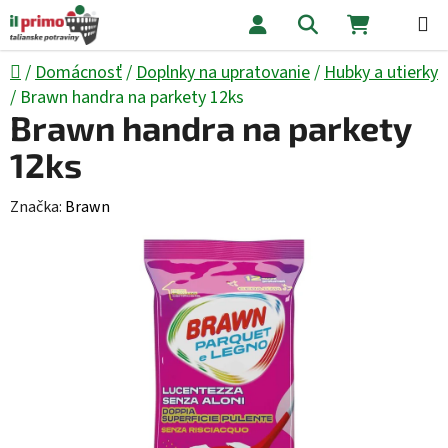
Prejsť na obsah
Hľadať
NÁKUPNÝ
Domov
/
Domácnosť
/
Doplnky na upratovanie
/
Hubky a utierky
/
Brawn handra na parkety 12ks
Brawn handra na parkety
12ks
Značka:
Brawn