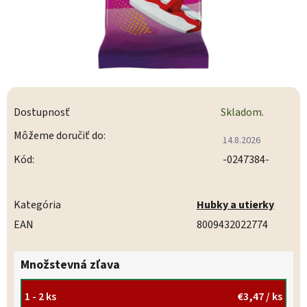
Dostupnosť
Skladom.
Môžeme doručiť do:
14.8.2026
Kód:
-0247384-
Kategória
Hubky a utierky
EAN
8009432022774
Množstevná zľava
1 - 2 ks
€3,47
/ ks