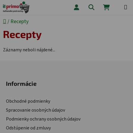
Prejsť na obsah
Hľadať
NÁKUPNÝ
Domov
/
Recepty
Recepty
Záznamy neboli nájdené...
Zápätie
Informácie
Obchodné podmienky
Spracovanie osobných údajov
Podmienky ochrany osobných údajov
Odstúpenie od zmluvy