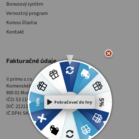
Bonusový systém
Vernostný program
Koleso šťastia
Kontakt
Fakturačné údaje
il primo s.r.o.
Komenského 1565/9
900 01 Modra
IČO: 53 114 701
DIČ: 2121299961
IČ DPH: SK2121299961