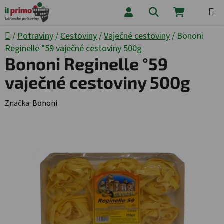
Prejsť na obsah
Hľadať
NÁKUPNÝ
Domov
/
Potraviny
/
Cestoviny
/
Vaječné cestoviny
/
Bononi
Reginelle °59 vaječné cestoviny 500g
Bononi Reginelle °59
vaječné cestoviny 500g
Značka:
Bononi