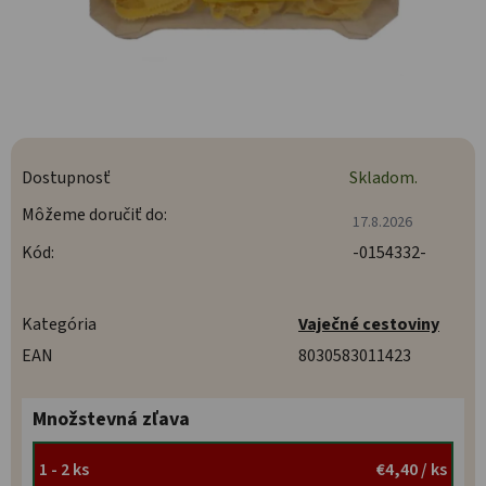
Dostupnosť
Skladom.
Môžeme doručiť do:
17.8.2026
Kód:
-0154332-
Kategória
Vaječné cestoviny
EAN
8030583011423
Množstevná zľava
1 - 2 ks
€4,40
/ ks