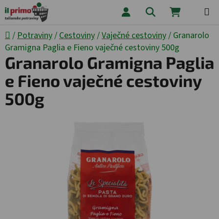
Prejsť na obsah
Hľadať
NÁKUPNÝ
Domov
/
Potraviny
/
Cestoviny
/
Vaječné cestoviny
/
Granarolo
Gramigna Paglia e Fieno vaječné cestoviny 500g
Granarolo Gramigna Paglia
e Fieno vaječné cestoviny
500g