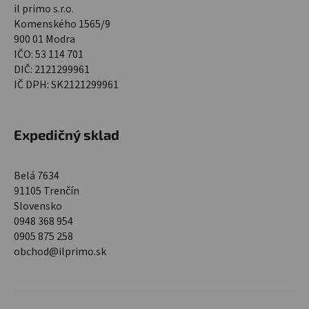
il primo s.r.o.
Komenského 1565/9
900 01 Modra
IČO: 53 114 701
DIČ: 2121299961
IČ DPH: SK2121299961
Expedičný sklad
Belá 7634
91105 Trenčín
Slovensko
0948 368 954
0905 875 258
obchod@ilprimo.sk