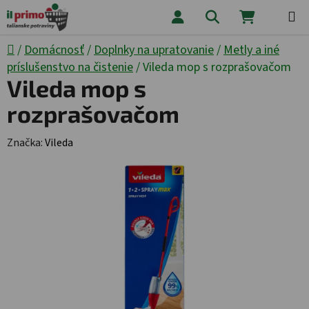
Prejsť na obsah
Hľadať
NÁKUPNÝ
Domov
/
Domácnosť
/
Doplnky na upratovanie
/
Metly a iné
príslušenstvo na čistenie
/
Vileda mop s rozprašovačom
Vileda mop s
rozprašovačom
Značka:
Vileda