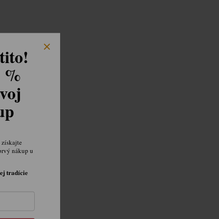
ito!
8 %
voj
kup
získajte
prvý nákup u
ej tradície