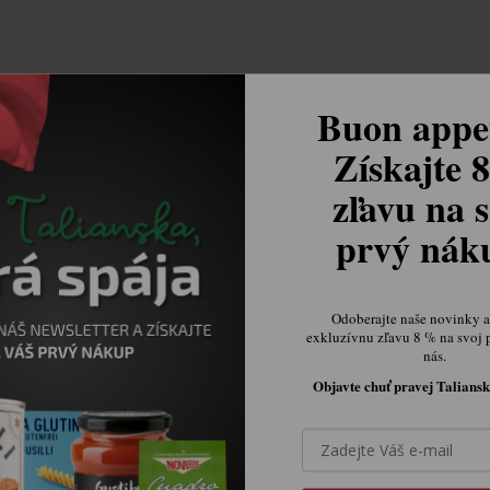
Buon appet
Získajte 
zľavu na s
prvý ná
Odoberajte naše novinky a 
exkluzívnu zľavu 8 % na svoj 
nás.
Objavte chuť pravej Taliansk
Ovládacie prvky výpisu