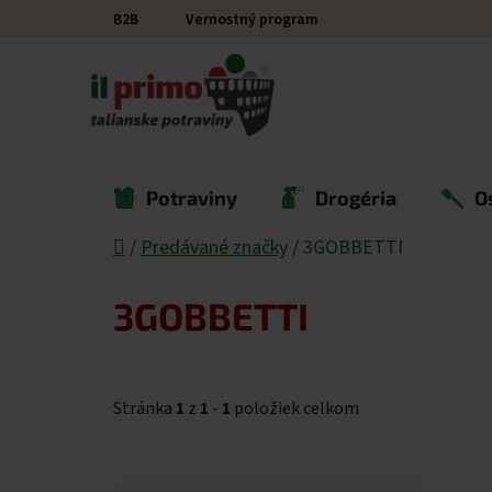
Prejsť na obsah
B2B
Vernostný program
Potraviny
Drogéria
O
Domov
/
Predávané značky
/
3GOBBETTI
3GOBBETTI
Stránka
1
z
1
-
1
položiek celkom
Výpis produktov