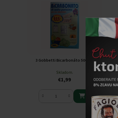
3 Gobbetti Bicarbonáto 500g
Skladom.
€1,99
