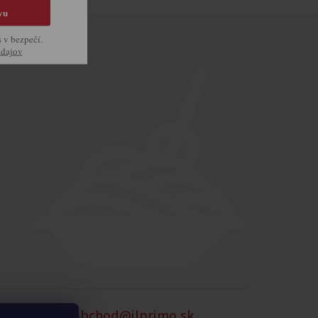
vu
s v bezpečí.
údajov
905 875 258
obchod@ilprimo.sk