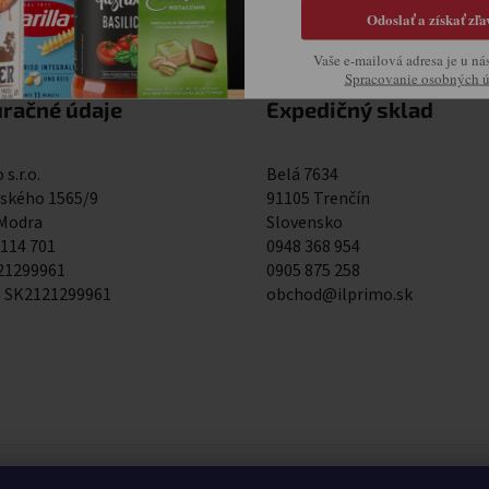
Odoslať a získať zľa
Vaše e-mailová adresa je u ná
Spracovanie osobných 
uračné údaje
Expedičný sklad
 s.r.o.
Belá 7634
kého 1565/9
91105 Trenčín
 Modra
Slovensko
 114 701
0948 368 954
121299961
0905 875 258
: SK2121299961
obchod@ilprimo.sk
0948 368 954
0