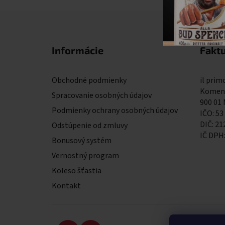
Zápätie
Informácie
Fakt
Obchodné podmienky
il primo
Komens
Spracovanie osobných údajov
900 01
Podmienky ochrany osobných údajov
IČO: 53
DIČ: 2
Odstúpenie od zmluvy
IČ DPH
Bonusový systém
Vernostný program
Koleso šťastia
Kontakt