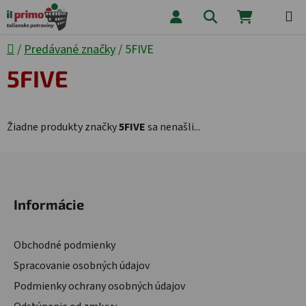
Prejsť na obsah
Hľadať
NÁKUPNÝ
Domov
/
Predávané značky
/
5FIVE
5FIVE
Žiadne produkty značky
5FIVE
sa nenašli...
Zápätie
Informácie
Obchodné podmienky
Spracovanie osobných údajov
Podmienky ochrany osobných údajov