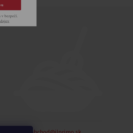
vu
s v bezpečí.
údajov
905 875 258
obchod@ilprimo.sk