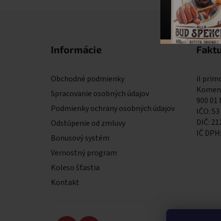
Zápätie
Informácie
Fakt
Obchodné podmienky
il primo
Komens
Spracovanie osobných údajov
900 01
Podmienky ochrany osobných údajov
IČO: 53
DIČ: 2
Odstúpenie od zmluvy
IČ DPH
Bonusový systém
Vernostný program
Koleso šťastia
Kontakt