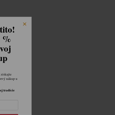
ito!
8 %
voj
kup
získajte
prvý nákup u
ej tradície