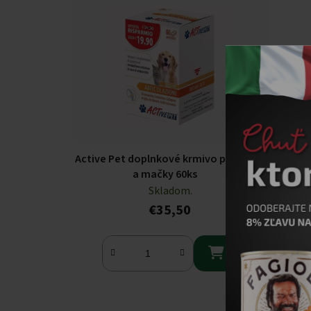
Active Pet doplnkové krmivo pre psy
a mačky 60ks
Skladom.
€35,50
