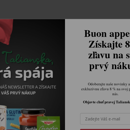
Buon appet
Získajte 
zľavu na s
prvý ná
Odoberajte naše novinky a 
exkluzívnu zľavu 8 % na svoj 
nás.
Objavte chuť pravej Taliansk
Ovládacie prvky výpisu