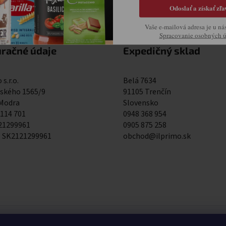
Odoslať a získať zľa
Vaše e-mailová adresa je u ná
Spracovanie osobných 
uračné údaje
Expedičný sklad
 s.r.o.
Belá 7634
kého 1565/9
91105 Trenčín
 Modra
Slovensko
 114 701
0948 368 954
121299961
0905 875 258
: SK2121299961
obchod@ilprimo.sk
0948 368 954
0