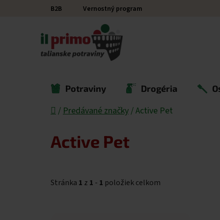
Prejsť na obsah
B2B
Vernostný program
Potraviny
Drogéria
O
Domov
/
Predávané značky
/
Active Pet
Active Pet
Stránka
1
z
1
-
1
položiek celkom
Výpis produktov