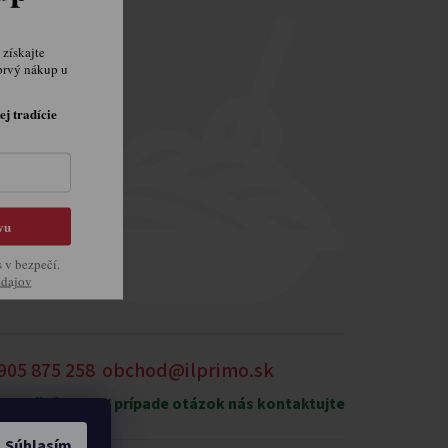
získajte
prvý nákup u
ej tradície
vu
s v bezpečí.
údajov
905 875 258
obchod@ilprimo.sk
xpedičný sklad
V prípade otázok nás kontaktujte
Súhlasím