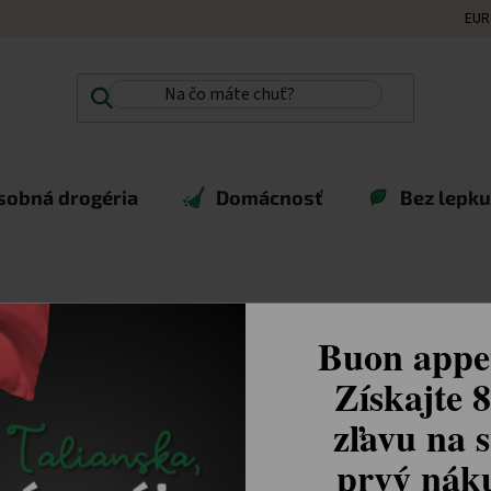
EUR
sobná drogéria
Domácnosť
Bez lepku,
Buon appet
Získajte 
zľavu na s
prvý ná