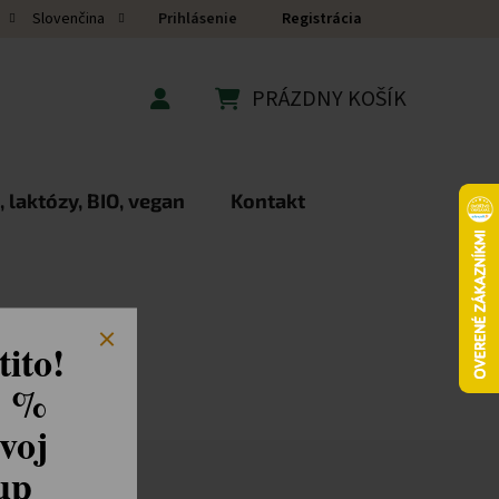
Prihlásenie
Registrácia
Slovenčina
PRÁZDNY KOŠÍK
NÁKUPNÝ KOŠÍK
 laktózy, BIO, vegan
Kontakt
ito!
8 %
voj
kup