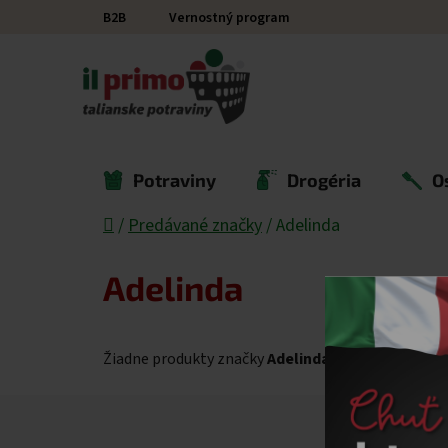
Prejsť na obsah
B2B
Vernostný program
Potraviny
Drogéria
O
Domov
/
Predávané značky
/
Adelinda
Adelinda
Žiadne produkty značky
Adelinda
sa nenašli...
Zápätie