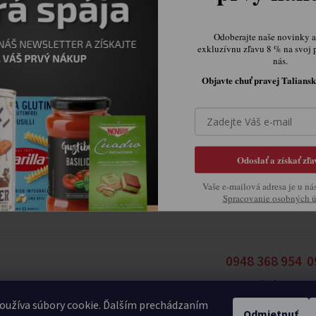
uračné údaje
Expedičný sklad
Odoberajte naše novinky a 
exkluzívnu zľavu 8 % na svoj 
 s.r.o.
Belá 7634
nás.
kého 1565/9
91105 Trenčín
Objavte chuť pravej Taliansk
 Modra
Slovensko
 114 701
0948 368 954
121299961
0905 875 258
: SK2121299961
obchod@ilprimo.sk
Odoslať a získať zľa
Vaše e-mailová adresa je u ná
Spracovanie osobných 
0948 368 954
0
Expedičný sklad
E
oužíva súbory cookie. Ďalším prechádzaním
Odmietnuť