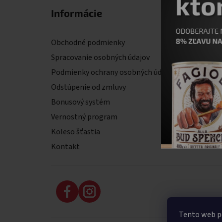
Informácie
Fakt
Obchodné podmienky
il primo
Komens
Spracovanie osobných údajov
900 01
Podmienky ochrany osobných údajov
IČO: 53
DIČ: 2
Odstúpenie od zmluvy
IČ DPH
Bonusový systém
Vernostný program
Koleso šťastia
Kontakt
Tento web p