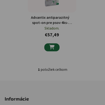
Advantix antiparazitný
spot‑on pre psov 4ks-
0,4ml
Skladom.
€57,49

1
položiek celkom
Ovládacie prvky výpisu
Zápätie
Informácie