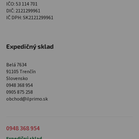
IČO: 53 114 701
DIČ: 2121299961
IČ DPH: SK2121299961
Expedičný sklad
Belá 7634
91105 Trenčín
Slovensko
0948 368 954
0905 875 258
obchod@ilprimo.sk
0948 368 954
Expedičný sklad