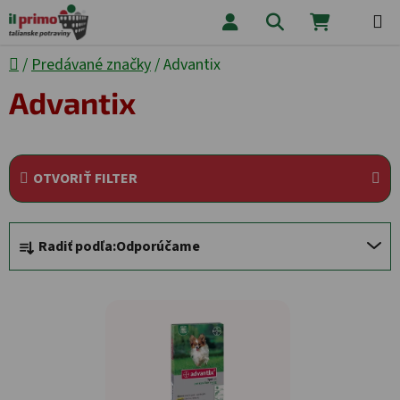
Prejsť na obsah
Hľadať
NÁKUPNÝ
Domov
/
Predávané značky
/
Advantix
Advantix
OTVORIŤ FILTER
Radenie produktov
Radiť podľa:
Odporúčame
Výpis produktov