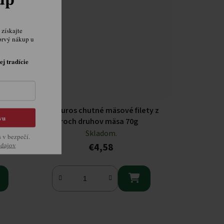
získajte
prvý nákup u
ej tradície
 psov
Adventuros chutné mäsové filety z
vu
troch druhov mäsa 70g
Skladom.
s v bezpečí.
údajov
€4,58
