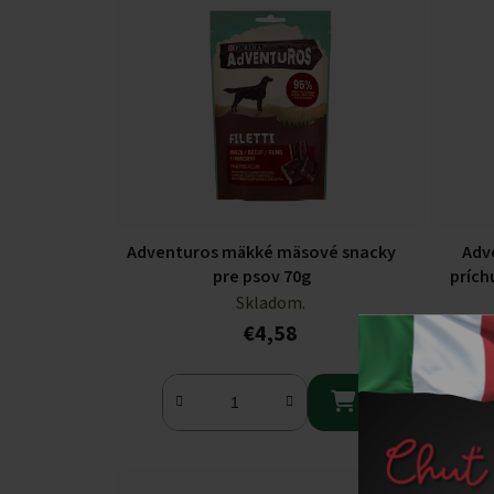
Adventuros mäkké mäsové snacky
Adv
pre psov 70g
prích
Skladom.
€4,58
