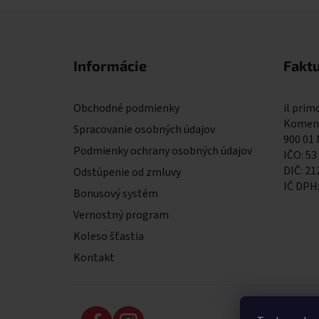
Zápätie
Informácie
Fakt
Obchodné podmienky
il primo
Komens
Spracovanie osobných údajov
900 01
Podmienky ochrany osobných údajov
IČO: 53
DIČ: 2
Odstúpenie od zmluvy
IČ DPH
Bonusový systém
Vernostný program
Koleso šťastia
Kontakt