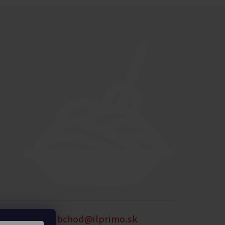
905 875 258
obchod@ilprimo.sk