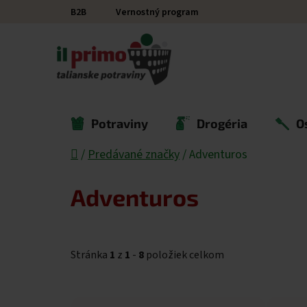
Prejsť na obsah
B2B
Vernostný program
Potraviny
Drogéria
O
Domov
/
Predávané značky
/
Adventuros
Adventuros
Stránka
1
z
1
-
8
položiek celkom
Výpis produktov