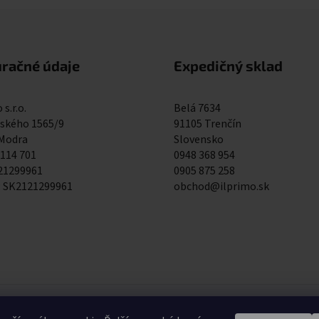
uračné údaje
Expedičný sklad
 s.r.o.
Belá 7634
kého 1565/9
91105 Trenčín
 Modra
Slovensko
 114 701
0948 368 954
121299961
0905 875 258
: SK2121299961
obchod@ilprimo.sk
0948 368 954
0