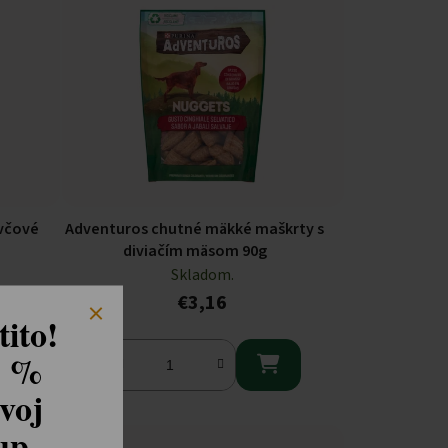
včové
Adventuros chutné mäkké maškrty s
diviačím mäsom 90g
Skladom.
€3,16
ito!
8 %

voj
kup