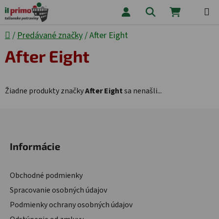
Prejsť na obsah
Hľadať
NÁKUPNÝ
Domov
/
Predávané značky
/
After Eight
After Eight
Žiadne produkty značky
After Eight
sa nenašli...
Zápätie
Informácie
Obchodné podmienky
Spracovanie osobných údajov
Podmienky ochrany osobných údajov