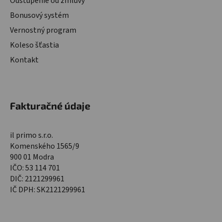
Odstúpenie od zmluvy
Bonusový systém
Vernostný program
Koleso šťastia
Kontakt
Fakturačné údaje
il primo s.r.o.
Komenského 1565/9
900 01 Modra
IČO: 53 114 701
DIČ: 2121299961
IČ DPH: SK2121299961