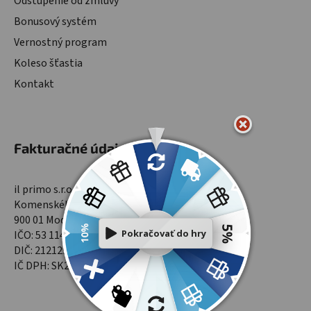
Odstúpenie od zmluvy
Bonusový systém
Vernostný program
Koleso šťastia
Kontakt
Fakturačné údaje
il primo s.r.o.
Komenského 1565/9
900 01 Modra
IČO: 53 114 701
DIČ: 2121299961
IČ DPH: SK2121299961