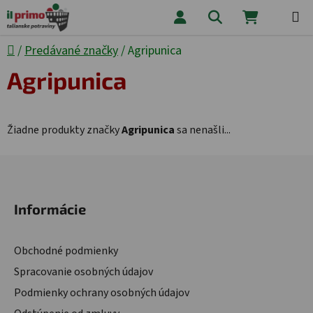
Prejsť na obsah
Hľadať
NÁKUPNÝ
Domov
/
Predávané značky
/
Agripunica
Agripunica
Žiadne produkty značky
Agripunica
sa nenašli...
Zápätie
Informácie
Obchodné podmienky
Spracovanie osobných údajov
Podmienky ochrany osobných údajov