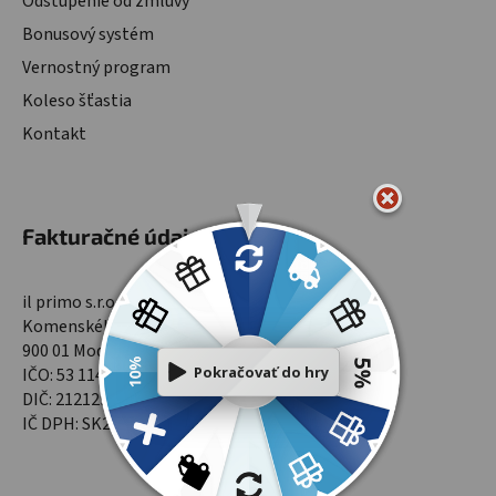
Odstúpenie od zmluvy
Bonusový systém
Vernostný program
Koleso šťastia
Kontakt
Fakturačné údaje
il primo s.r.o.
Komenského 1565/9
900 01 Modra
IČO: 53 114 701
DIČ: 2121299961
IČ DPH: SK2121299961