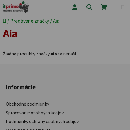
Prejsť na obsah
Hľadať
NÁKUPNÝ
Domov
/
Predávané značky
/
Aia
Aia
Žiadne produkty značky
Aia
sa nenašli...
Zápätie
Informácie
Obchodné podmienky
Spracovanie osobných údajov
Podmienky ochrany osobných údajov