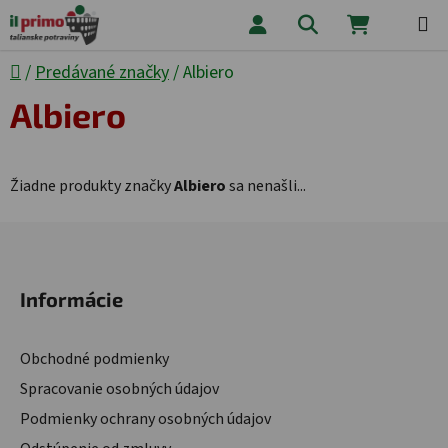
Prejsť na obsah
Hľadať
NÁKUPNÝ
Domov
/
Predávané značky
/
Albiero
Albiero
Žiadne produkty značky
Albiero
sa nenašli...
Zápätie
Informácie
Obchodné podmienky
Spracovanie osobných údajov
Podmienky ochrany osobných údajov