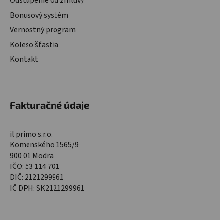
Odstúpenie od zmluvy
Bonusový systém
Vernostný program
Koleso šťastia
Kontakt
Fakturačné údaje
il primo s.r.o.
Komenského 1565/9
900 01 Modra
IČO: 53 114 701
DIČ: 2121299961
IČ DPH: SK2121299961