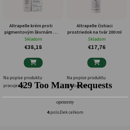
Altrapelle krém proti
Altrapelle čistiaci
pigmentovým škvrnám 30
prostriedok na tvár 200 ml
ml
Skladom
Skladom
€38,18
€17,76


Na popise produktu
Na popise produktu
pracujeme
pracujeme
4
položiek celkom
Ovládacie prvky výpisu
Zápätie