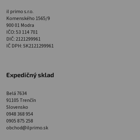
il primo s.r.o.
Komenského 1565/9
900 01 Modra
IČO: 53 114 701
DIČ: 2121299961
IČ DPH: SK2121299961
Expedičný sklad
Belá 7634
91105 Trenčín
Slovensko
0948 368 954
0905 875 258
obchod@ilprimo.sk