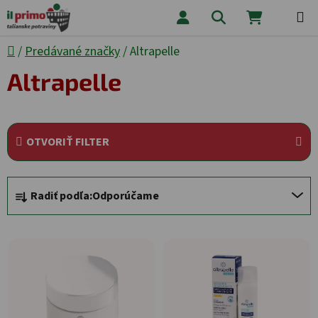
Prejsť na obsah
Hľadať
NÁKUPNÝ
Domov
/
Predávané značky
/
Altrapelle
Altrapelle
OTVORIŤ FILTER
Radenie produktov
Radiť podľa:
Odporúčame
Výpis produktov