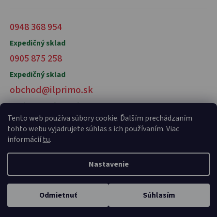
0948 368 954
Expedičný sklad
0905 875 258
Expedičný sklad
obchod@ilprimo.sk
V prípade otázok nás kontaktujte
Tento web používa súbory cookie. Ďalším prechádzaním
tohto webu vyjadrujete súhlas s ich používaním. Viac
informácií
tu
.
Nastavenie
Vytvoril Shoptet Premium
a
Adatelier
Odmietnuť
Súhlasím
Copyright 2026
il primo talianske potraviny
. Všetky práva
vyhradené.
Domov
Kategórie
Karta
Profil
Košík