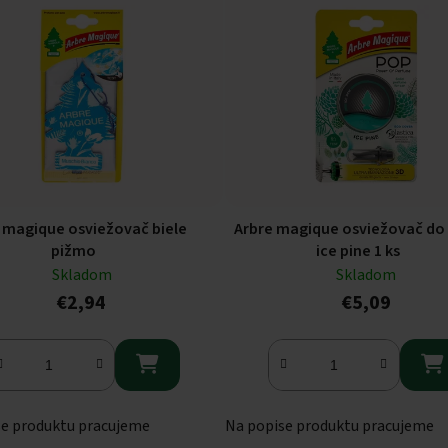
 magique osviežovač biele
Arbre magique osviežovač do
pižmo
ice pine 1 ks
Skladom
Skladom
€2,94
€5,09


se produktu pracujeme
Na popise produktu pracujeme