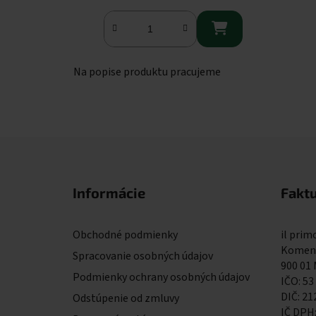

Na popise produktu pracujeme
Zápätie
Informácie
Fakt
Obchodné podmienky
il primo
Komens
Spracovanie osobných údajov
900 01
Podmienky ochrany osobných údajov
IČO: 53
DIČ: 2
Odstúpenie od zmluvy
IČ DPH