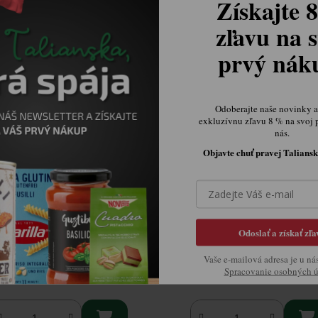
Získajte 
se produktu pracujeme
Na popise produktu pracujeme
zľavu na s
prvý ná
Odoberajte naše novinky a 
exkluzívnu zľavu 8 % na svoj 
nás.
Objavte chuť pravej Taliansk
magique osviežovač vanilka
Arbre magique osviežovač o
Odoslať a získať zľa
vôňa
Skladom
Skladom
Vaše e-mailová adresa je u ná
€2,94
€2,94
Spracovanie osobných 

