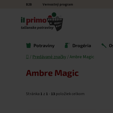
Prejsť na obsah
B2B
Vernostný program
Potraviny
Drogéria
O
Domov
/
Predávané značky
/
Ambre Magic
Ambre Magic
Stránka
1
z
1
-
13
položiek celkom
Výpis produktov