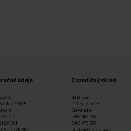
Ovládacie prvky výpisu
uračné údaje
Expedičný sklad
 s.r.o.
Belá 7634
kého 1565/9
91105 Trenčín
 Modra
Slovensko
 114 701
0948 368 954
121299961
0905 875 258
: SK2121299961
obchod@ilprimo.sk