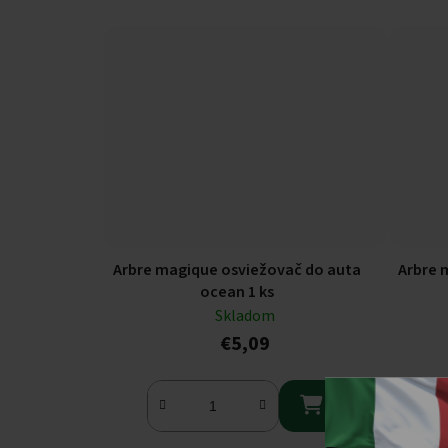
Arbre magique osviežovač do auta
Arbre 
ocean 1 ks
Skladom
€5,09
