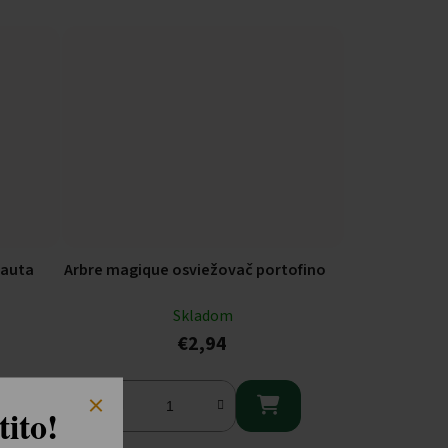
 auta
Arbre magique osviežovač portofino
Skladom
€2,94

ito!