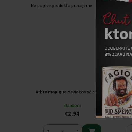
Na popise produktu pracujeme
Na popi
Arbre magique osviežovač citrus
Arbre 
Skladom
€2,94
