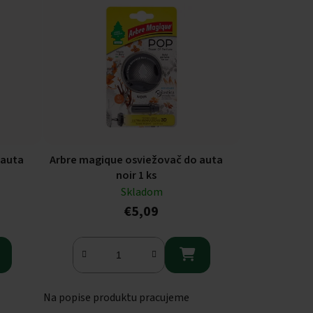
 auta
Arbre magique osviežovač do auta
noir 1 ks
Skladom
€5,09

Na popise produktu pracujeme