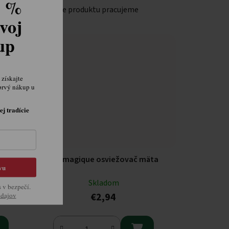
8 %
Na popise produktu pracujeme
voj
kup
získajte
prvý nákup u
ej tradície
vocná
Arbre magique osviežovač mäta
vu
Skladom
s v bezpečí.
€2,94
údajov
