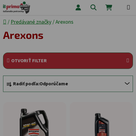
Prejsť na obsah
Hľadať
NÁKUPNÝ
Domov
/
Predávané značky
/
Arexons
Arexons
OTVORIŤ FILTER
Radenie produktov
Radiť podľa:
Odporúčame
Výpis produktov