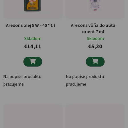
Arexons olej 5 W - 40 * 1 l
Arexons vôňa do auta
orient 7 ml
Skladom
Skladom
€14,11
€5,30


Na popise produktu
Na popise produktu
pracujeme
pracujeme