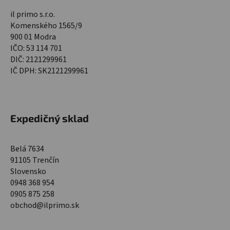
il primo s.r.o.
Komenského 1565/9
900 01 Modra
IČO: 53 114 701
DIČ: 2121299961
IČ DPH: SK2121299961
Expedičný sklad
Belá 7634
91105 Trenčín
Slovensko
0948 368 954
0905 875 258
obchod@ilprimo.sk