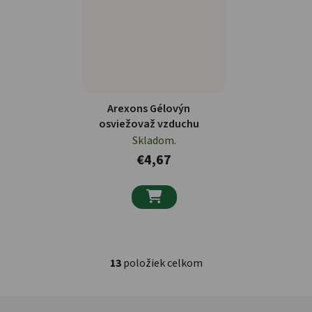
Arexons Gélovýn
osviežovaž vzduchu
Skladom.
€4,67

13
položiek celkom
Ovládacie prvky výpisu
Zápätie