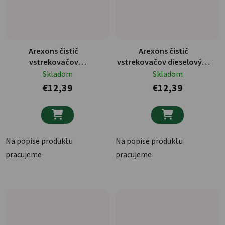
Arexons čistič
Arexons čistič
vstrekovačov
vstrekovačov dieselových
benzínových áut 250 ml
motorov 250 ml
Skladom
Skladom
€12,39
€12,39


Na popise produktu
Na popise produktu
pracujeme
pracujeme