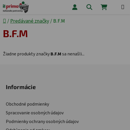
Prejsť na obsah
Hľadať
NÁKUPNÝ
Domov
/
Predávané značky
/
B.F.M
B.F.M
Žiadne produkty značky
B.F.M
sa nenašli...
Zápätie
Informácie
Obchodné podmienky
Spracovanie osobných údajov
Podmienky ochrany osobných údajov