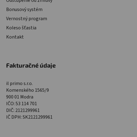
Odstúpenie od zmluvy
Bonusový systém
Vernostný program
Koleso šťastia
Kontakt
Fakturačné údaje
il primo s.r.o.
Komenského 1565/9
900 01 Modra
IČO: 53 114 701
DIČ: 2121299961
IČ DPH: SK2121299961