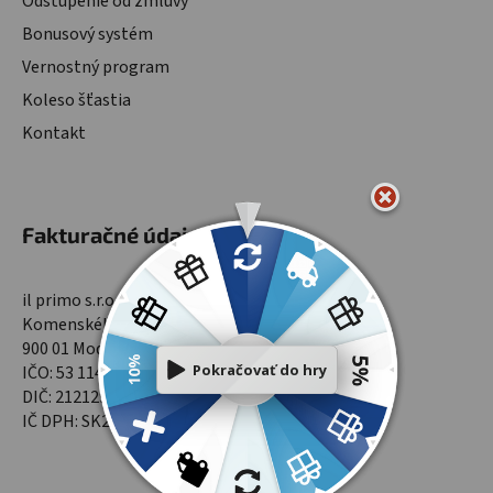
Odstúpenie od zmluvy
Bonusový systém
Vernostný program
Koleso šťastia
Kontakt
Fakturačné údaje
il primo s.r.o.
Komenského 1565/9
900 01 Modra
IČO: 53 114 701
DIČ: 2121299961
IČ DPH: SK2121299961