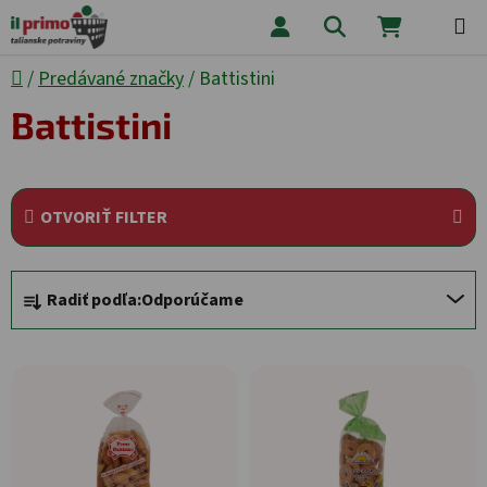
Prejsť na obsah
Hľadať
NÁKUPNÝ
Domov
/
Predávané značky
/
Battistini
Battistini
OTVORIŤ FILTER
Radenie produktov
Radiť podľa:
Odporúčame
Výpis produktov