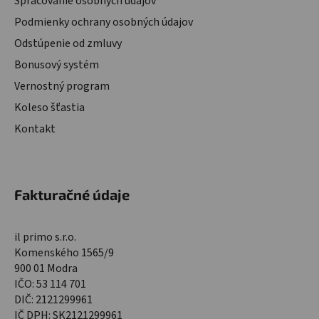
Spracovanie osobných údajov
Podmienky ochrany osobných údajov
Odstúpenie od zmluvy
Bonusový systém
Vernostný program
Koleso šťastia
Kontakt
Fakturačné údaje
il primo s.r.o.
Komenského 1565/9
900 01 Modra
IČO: 53 114 701
DIČ: 2121299961
IČ DPH: SK2121299961