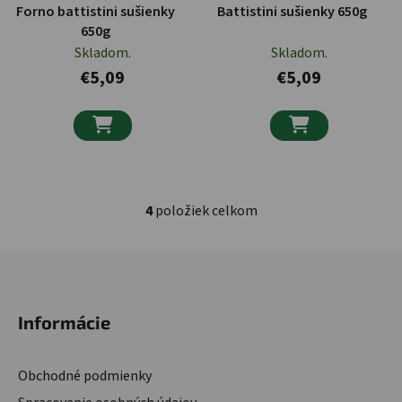
Forno battistini sušienky
Battistini sušienky 650g
650g
Skladom.
Skladom.
€5,09
€5,09


4
položiek celkom
Ovládacie prvky výpisu
Zápätie
Informácie
Obchodné podmienky