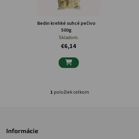
Bedin krehké suhcé pečivo
500g
Skladom.
€6,14

1
položiek celkom
Ovládacie prvky výpisu
Zápätie
Informácie