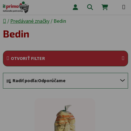
Prejsť na obsah
Hľadať
NÁKUPNÝ
Domov
/
Predávané značky
/
Bedin
Bedin
OTVORIŤ FILTER
Radenie produktov
Radiť podľa:
Odporúčame
Výpis produktov