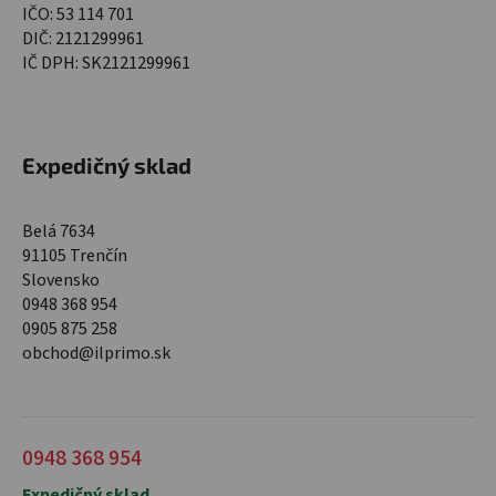
IČO: 53 114 701
DIČ: 2121299961
IČ DPH: SK2121299961
Expedičný sklad
Belá 7634
91105 Trenčín
Slovensko
0948 368 954
0905 875 258
obchod@ilprimo.sk
0948 368 954
Expedičný sklad