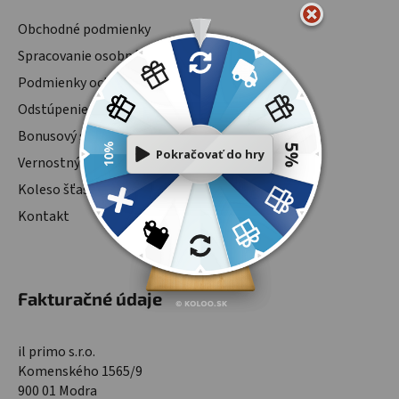
Obchodné podmienky
Spracovanie osobných údajov
Podmienky ochrany osobných údajov
Odstúpenie od zmluvy
Bonusový systém
Vernostný program
Koleso šťastia
Kontakt
Fakturačné údaje
il primo s.r.o.
Komenského 1565/9
900 01 Modra