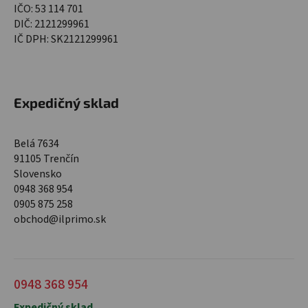
IČO: 53 114 701
DIČ: 2121299961
IČ DPH: SK2121299961
Expedičný sklad
Belá 7634
91105 Trenčín
Slovensko
0948 368 954
0905 875 258
obchod@ilprimo.sk
0948 368 954
Expedičný sklad