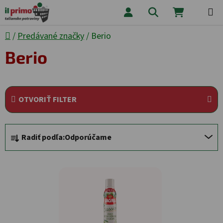
Prejsť na obsah
Hľadať
NÁKUPNÝ
Domov
/
Predávané značky
/
Berio
Berio
OTVORIŤ FILTER
Radenie produktov
Radiť podľa:
Odporúčame
Výpis produktov