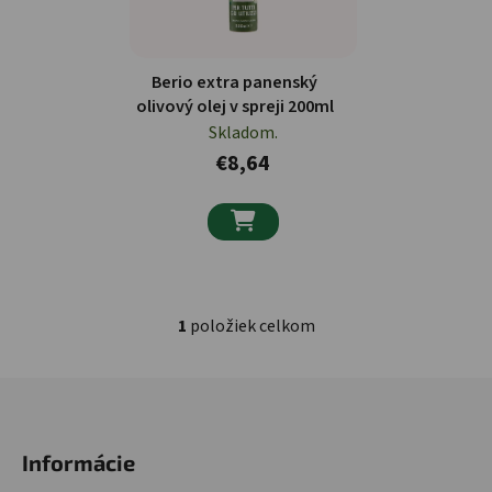
Berio extra panenský
olivový olej v spreji 200ml
Skladom.
€8,64

1
položiek celkom
Ovládacie prvky výpisu
Zápätie
Informácie