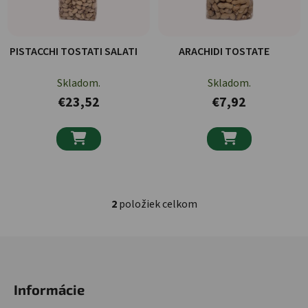
PISTACCHI TOSTATI SALATI
ARACHIDI TOSTATE
Skladom.
Skladom.
€23,52
€7,92


2
položiek celkom
Ovládacie prvky výpisu
Zápätie
Informácie