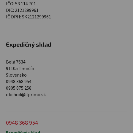
IČO: 53 114 701
DIČ: 2121299961
IČ DPH: SK2121299961
Expedičný sklad
Belá 7634
91105 Trenčín
Slovensko
0948 368 954
0905 875 258
obchod@ilprimo.sk
0948 368 954
Expedičný sklad