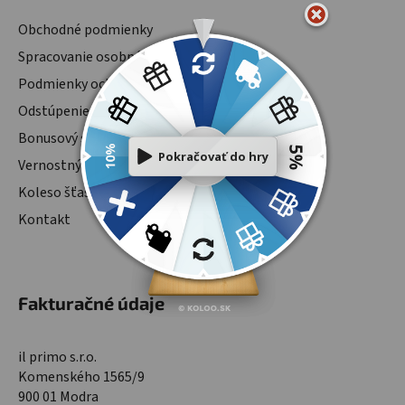
Obchodné podmienky
Spracovanie osobných údajov
Podmienky ochrany osobných údajov
Odstúpenie od zmluvy
Bonusový systém
Vernostný program
Koleso šťastia
Kontakt
Fakturačné údaje
il primo s.r.o.
Komenského 1565/9
900 01 Modra