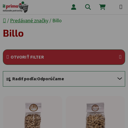
Prejsť na obsah
Hľadať
NÁKUPNÝ
Domov
/
Predávané značky
/
Billo
Billo
OTVORIŤ FILTER
Radenie produktov
Radiť podľa:
Odporúčame
Výpis produktov